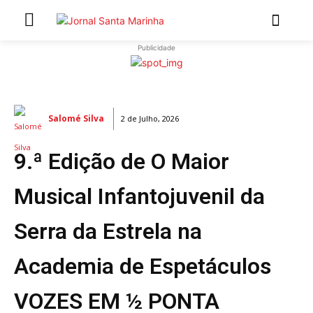
Publicidade
INÍCIO
ÚLTIMAS NOTÍCIAS
Salomé Silva
2 de Julho, 2026
ARTIGOS DE OPINIÃO
9.ª Edição de O Maior
Secções
MARCHAS POPULARES DE SÃO JOÃO 2026
Musical Infantojuvenil da
NATAL NAS FREGUESIAS
Serra da Estrela na
ATUALIDADE
POLÍTICA
Academia de Espetáculos
REGIÃO
CULTURA E LAZER
VOZES EM ½ PONTA
SOCIEDADE