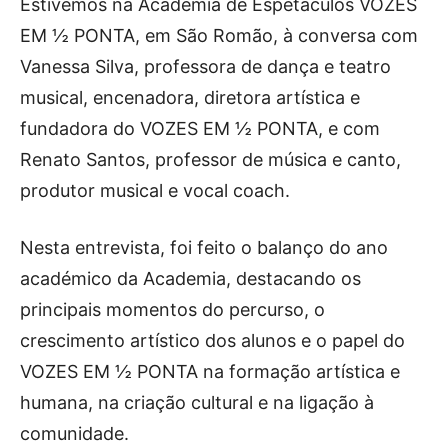
Publicidade
Estivemos na Academia de Espetáculos VOZES
EM ½ PONTA, em São Romão, à conversa com
Voz da Solidariedade
Vanessa Silva, professora de dança e teatro
»»» Fundação Aurora Borges
musical, encenadora, diretora artística e
fundadora do VOZES EM ½ PONTA, e com
Seia em Números
Renato Santos, professor de música e canto,
AUTÁRQUICAS 2025 em Seia
produtor musical e vocal coach.
Contactos
Nesta entrevista, foi feito o balanço do ano
Tel. 238 310 090 (chamada para a rede fixa nacional)
académico da Academia, destacando os
E-mail: jornalsantamarinha@gmail.com
principais momentos do percurso, o
Facebook
Instagram
Youtube
crescimento artístico dos alunos e o papel do
VOZES EM ½ PONTA na formação artística e
Estatuto editorial
Sobre o Jornal
Contactos
humana, na criação cultural e na ligação à
Ficha Técnica
comunidade.