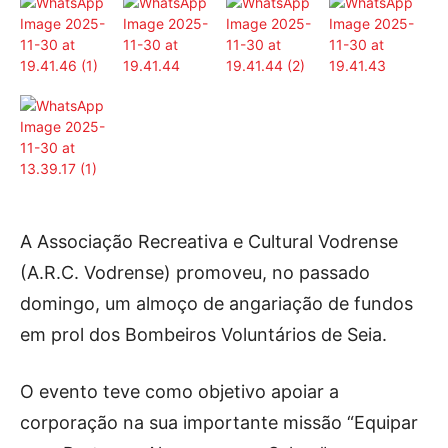
Publicidade
Voz da Solidariedade
»»» Fundação Aurora Borges
Seia em Números
AUTÁRQUICAS 2025 em Seia
Contactos
A Associação Recreativa e Cultural Vodrense
Tel. 238 310 090 (chamada para a rede fixa nacional)
(A.R.C. Vodrense) promoveu, no passado
E-mail: jornalsantamarinha@gmail.com
domingo, um almoço de angariação de fundos
Facebook
Instagram
Youtube
em prol dos Bombeiros Voluntários de Seia.
Estatuto editorial
Sobre o Jornal
Contactos
O evento teve como objetivo apoiar a
Ficha Técnica
corporação na sua importante missão “Equipar