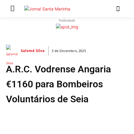
Publicidade
INÍCIO
ÚLTIMAS NOTÍCIAS
Salomé Silva
3 de Dezembro, 2025
ARTIGOS DE OPINIÃO
A.R.C. Vodrense Angaria
Secções
MARCHAS POPULARES DE SÃO JOÃO 2026
€1160 para Bombeiros
NATAL NAS FREGUESIAS
Voluntários de Seia
ATUALIDADE
POLÍTICA
REGIÃO
CULTURA E LAZER
SOCIEDADE