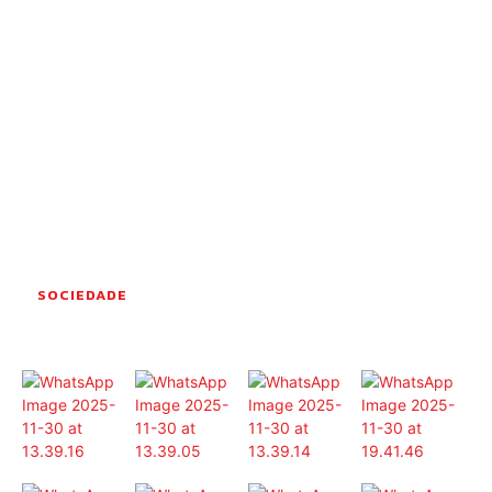
OCORRÊNCIAS
EMPRESAS E INOVAÇÃO
DESPORTO
JOVENS PENSADORES
SENENSES PELO MUNDO
EM FOCO
OPINIÃO DOS LEITORES
ANDANDO POR AÍ
EM LUTO
SOCIEDADE
COLUNISTAS do JSM
Assinaturas
Onde comprar o Jornal