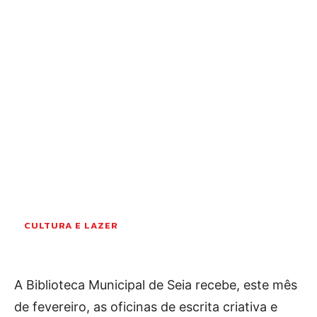
OCORRÊNCIAS
EMPRESAS E INOVAÇÃO
DESPORTO
JOVENS PENSADORES
SENENSES PELO MUNDO
EM FOCO
OPINIÃO DOS LEITORES
ANDANDO POR AÍ
EM LUTO
COLUNISTAS do JSM
CULTURA E LAZER
Assinaturas
A Biblioteca Municipal de Seia recebe, este mês
Onde comprar o Jornal
de fevereiro, as oficinas de escrita criativa e