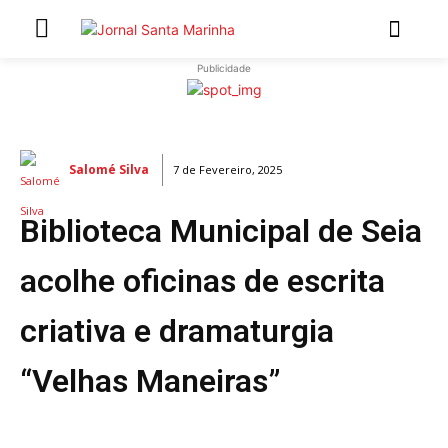
Publicidade
INÍCIO
ÚLTIMAS NOTÍCIAS
Salomé Silva
7 de Fevereiro, 2025
ARTIGOS DE OPINIÃO
Biblioteca Municipal de Seia
Secções
MARCHAS POPULARES DE SÃO JOÃO 2026
acolhe oficinas de escrita
NATAL NAS FREGUESIAS
criativa e dramaturgia
ATUALIDADE
POLÍTICA
“Velhas Maneiras”
REGIÃO
CULTURA E LAZER
SOCIEDADE