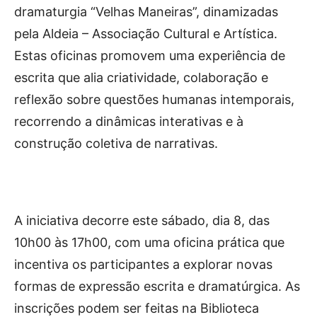
Publicidade
dramaturgia “Velhas Maneiras”, dinamizadas
Voz da Solidariedade
pela Aldeia – Associação Cultural e Artística.
Estas oficinas promovem uma experiência de
»»» Fundação Aurora Borges
escrita que alia criatividade, colaboração e
reflexão sobre questões humanas intemporais,
Seia em Números
recorrendo a dinâmicas interativas e à
AUTÁRQUICAS 2025 em Seia
construção coletiva de narrativas.
Contactos
Tel. 238 310 090 (chamada para a rede fixa nacional)
E-mail: jornalsantamarinha@gmail.com
A iniciativa decorre este sábado, dia 8, das
Facebook
Instagram
Youtube
10h00 às 17h00, com uma oficina prática que
incentiva os participantes a explorar novas
Estatuto editorial
Sobre o Jornal
Contactos
formas de expressão escrita e dramatúrgica. As
Ficha Técnica
inscrições podem ser feitas na Biblioteca