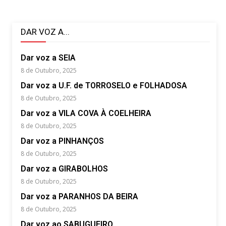
Publicidade
Voz da Solidariedade
DAR VOZ A...
»»» Fundação Aurora Borges
Dar voz a SEIA
8 de Outubro, 2025
Seia em Números
Dar voz a U.F. de TORROSELO e FOLHADOSA
AUTÁRQUICAS 2025 em Seia
8 de Outubro, 2025
Dar voz a VILA COVA À COELHEIRA
Contactos
8 de Outubro, 2025
Tel. 238 310 090 (chamada para a rede fixa nacional)
Dar voz a PINHANÇOS
E-mail: jornalsantamarinha@gmail.com
8 de Outubro, 2025
Facebook
Instagram
Youtube
Dar voz a GIRABOLHOS
8 de Outubro, 2025
Estatuto editorial
Sobre o Jornal
Contactos
Dar voz a PARANHOS DA BEIRA
Ficha Técnica
8 de Outubro, 2025
Dar voz ao SABUGUEIRO