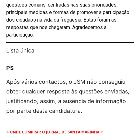
questões comuns, centradas nas suas prioridades,
OCORRÊNCIAS
principais medidas e formas de promover a participação
EMPRESAS E INOVAÇÃO
dos cidadãos na vida da freguesia. Estas foram as
DESPORTO
respostas que nos chegaram. Agradecemos a
participação.
JOVENS PENSADORES
SENENSES PELO MUNDO
Lista única
EM FOCO
OPINIÃO DOS LEITORES
PS
ANDANDO POR AÍ
EM LUTO
Após vários contactos, o JSM não conseguiu
obter qualquer resposta às questões enviadas,
COLUNISTAS do JSM
justificando, assim, a ausência de informação
por parte desta candidatura.
Assinaturas
Onde comprar o Jornal
» ONDE COMPRAR O JORNAL DE SANTA MARINHA «