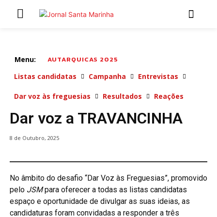
INÍCIO
ÚLTIMAS NOTÍCIAS
Menu:
AUTARQUICAS 2025
Listas candidatas
Campanha
Entrevistas
ARTIGOS DE OPINIÃO
Dar voz às freguesias
Resultados
Reações
Dar voz a TRAVANCINHA
Secções
MARCHAS POPULARES DE SÃO JOÃO 2026
8 de Outubro, 2025
NATAL NAS FREGUESIAS
ATUALIDADE
POLÍTICA
No âmbito do desafio “Dar Voz às Freguesias”, promovido
REGIÃO
pelo
JSM
para oferecer a todas as listas candidatas
CULTURA E LAZER
espaço e oportunidade de divulgar as suas ideias, as
candidaturas foram convidadas a responder a três
SOCIEDADE