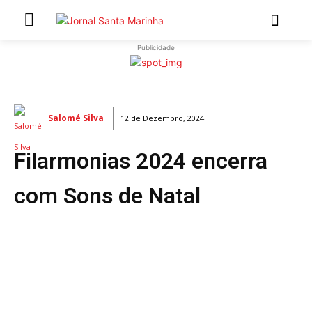
Publicidade
INÍCIO
ÚLTIMAS NOTÍCIAS
Salomé Silva
12 de Dezembro, 2024
ARTIGOS DE OPINIÃO
Filarmonias 2024 encerra
Secções
MARCHAS POPULARES DE SÃO JOÃO 2026
com Sons de Natal
NATAL NAS FREGUESIAS
ATUALIDADE
POLÍTICA
REGIÃO
CULTURA E LAZER
SOCIEDADE