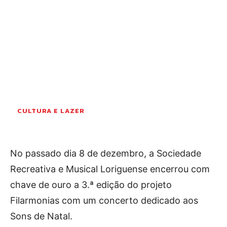
OCORRÊNCIAS
EMPRESAS E INOVAÇÃO
DESPORTO
JOVENS PENSADORES
SENENSES PELO MUNDO
EM FOCO
OPINIÃO DOS LEITORES
CULTURA E LAZER
ANDANDO POR AÍ
EM LUTO
COLUNISTAS do JSM
No passado dia 8 de dezembro, a Sociedade
Recreativa e Musical Loriguense encerrou com
chave de ouro a 3.ª edição do projeto
Assinaturas
Filarmonias com um concerto dedicado aos
Onde comprar o Jornal
Sons de Natal.