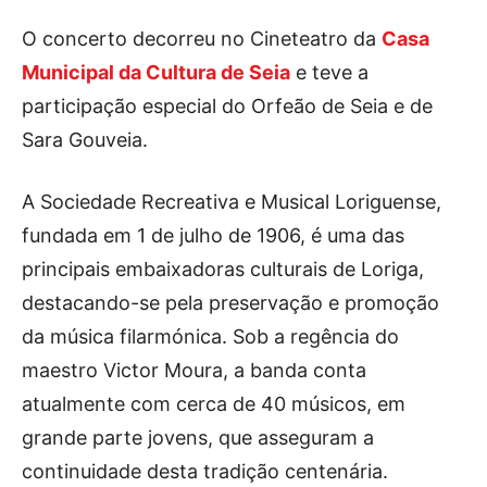
Publicidade
O concerto decorreu no Cineteatro da
Casa
Voz da Solidariedade
Municipal da Cultura de Seia
e teve a
»»» Fundação Aurora Borges
participação especial do Orfeão de Seia e de
Sara Gouveia.
Seia em Números
AUTÁRQUICAS 2025 em Seia
A Sociedade Recreativa e Musical Loriguense,
fundada em 1 de julho de 1906, é uma das
Contactos
principais embaixadoras culturais de Loriga,
Tel. 238 310 090 (chamada para a rede fixa nacional)
destacando-se pela preservação e promoção
E-mail: jornalsantamarinha@gmail.com
da música filarmónica. Sob a regência do
Facebook
Instagram
Youtube
maestro Victor Moura, a banda conta
atualmente com cerca de 40 músicos, em
Estatuto editorial
Sobre o Jornal
Contactos
grande parte jovens, que asseguram a
Ficha Técnica
continuidade desta tradição centenária.