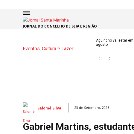
JORNAL DO CONCELHO DE SEIA E REGIÃO
INÍCIO
ÚLTI
Aguincho vai estar em 
agosto
Eventos, Cultura e Lazer:
NOTÍC
ARTIG
OPINI
Secçõe
MARCHAS
DE SÃO J
Salomé Silva
23 de Setembro, 2025
NATAL N
Gabriel Martins, estudant
ATUALID
POLÍTICA