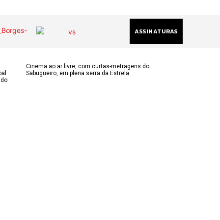
ASSINATURAS
Cinema ao ar livre, com curtas-metragens do
pal
Sabugueiro, em plena serra da Estrela
ndo
(chamada
acional)
ha@gmail.com
k
am