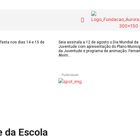
COLUNISTAS do
MAS
Contactos
festa nos dias 14 e 15 de
Seia assinala a 12 de agosto o Dia Mundial da
Juventude com apresentação do Plano Munici
JSM
IAS
da Juventude e programa de animação. Ferna
Alvim...
Tel. 238 310 090 
para a rede fixa n
E-mail:
OS DE
Assinaturas
jornalsantamarin
Publicidade
ÃO
Onde comprar o Jornal
Faceboo
s
Publicidade
Instagr
 POPULARES
Voz da Solidariedade
Youtube
OÃO 2026
AS FREGUESIAS
»»» Fundação Aurora
e da Escola
ADE
Borges