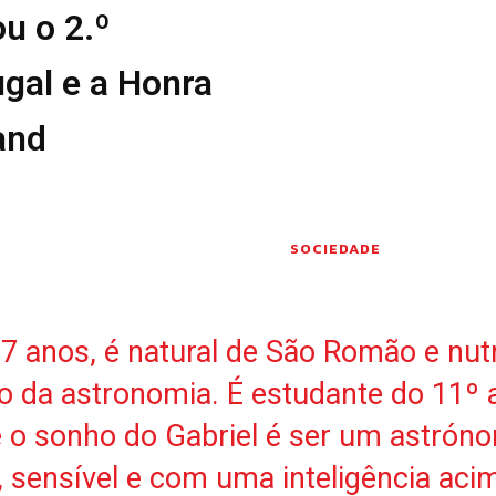
u o 2.º
Seia em Números
 E LAZER
AUTÁRQUICAS 2025
gal e a Honra
em Seia
DE
and
CIAS
S E INOVAÇÃO
TO
PENSADORES
SOCIEDADE
S PELO
DOS LEITORES
7 anos, é natural de São Romão e nut
 POR AÍ
 da astronomia. É estudante do 11º 
e o sonho do Gabriel é ser um astrón
, sensível e com uma inteligência aci
 editorial
Sobre o Jornal
Contactos
Ficha Técnica