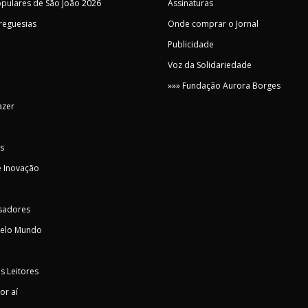
pulares de São João 2026
Assinaturas
Freguesias
Onde comprar o Jornal
Publicidade
Voz da Solidariedade
»»» Fundação Aurora Borges
azer
s
 Inovação
sadores
pelo Mundo
s Leitores
or aí