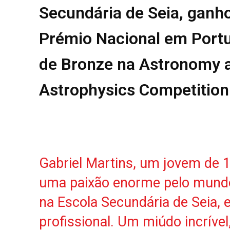
Secundária de Seia, ganho
REGIÃO
CULTURA
Prémio Nacional em Portu
SOCIEDA
de Bronze na Astronomy 
OCORRÊN
EMPRESA
Astrophysics Competition
DESPOR
JOVENS 
SENENSE
MUNDO
EM FOCO
OPINIÃO 
Gabriel Martins, um jovem de 1
ANDANDO
uma paixão enorme pelo mundo
EM LUTO
na Escola Secundária de Seia, 
profissional. Um miúdo incrível
Estatuto