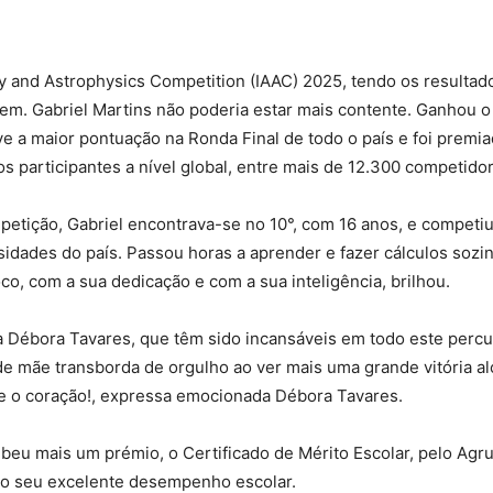
 and Astrophysics Competition (IAAC) 2025, tendo os resultado
em. Gabriel Martins não poderia estar mais contente. Ganhou o
ve a maior pontuação na Ronda Final de todo o país e foi premi
 participantes a nível global, entre mais de 12.300 competido
etição, Gabriel encontrava-se no 10°, com 16 anos, e competiu
sidades do país. Passou horas a aprender e fazer cálculos soz
o, com a sua dedicação e com a sua inteligência, brilhou.
 a Débora Tavares, que têm sido incansáveis em todo este perc
 mãe transborda de orgulho ao ver mais uma grande vitória a
he o coração!, expressa emocionada Débora Tavares.
ebeu mais um prémio, o Certificado de Mérito Escolar, pelo Ag
, o seu excelente desempenho escolar.