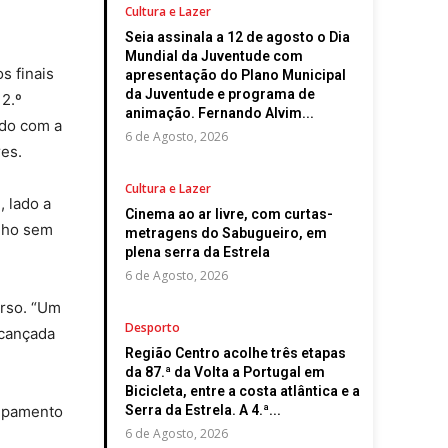
Cultura e Lazer
Seia assinala a 12 de agosto o Dia
Mundial da Juventude com
s finais
apresentação do Plano Municipal
da Juventude e programa de
 2.º
animação. Fernando Alvim...
ado com a
6 de Agosto, 2026
res.
Cultura e Lazer
, lado a
Cinema ao ar livre, com curtas-
inho sem
metragens do Sabugueiro, em
plena serra da Estrela
6 de Agosto, 2026
urso. “Um
Desporto
lcançada
Região Centro acolhe três etapas
da 87.ª da Volta a Portugal em
Bicicleta, entre a costa atlântica e a
rupamento
Serra da Estrela. A 4.ª...
6 de Agosto, 2026