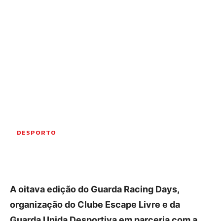
OCORRÊNCIAS
EMPRESAS E INOVAÇÃO
DESPORTO
JOVENS PENSADORES
SENENSES PELO MUNDO
EM FOCO
OPINIÃO DOS LEITORES
ANDANDO POR AÍ
EM LUTO
DESPORTO
COLUNISTAS do JSM
Assinaturas
A oitava edição do Guarda Racing Days,
Onde comprar o Jornal
organização do Clube Escape Livre e da
Guarda Unida Desportiva em parceria com a