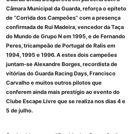
Publicidade
Câmara Municipal da Guarda, reforça o epíteto
Voz da Solidariedade
de “Corrida dos Campeões” com a presença
»»» Fundação Aurora Borges
confirmada de Rui Madeira, vencedor da Taça
do Mundo de Grupo N em 1995, e de Fernando
Seia em Números
Peres, tricampeão de Portugal de Ralis em
AUTÁRQUICAS 2025 em Seia
1994, 1995 e 1996. A estes dois campeões
juntam-se Alexandre Borges, recordista de
Contactos
vitórias do Guarda Racing Days, Francisco
Tel. 238 310 090 (chamada para a rede fixa nacional)
Carvalho e muitos outros pilotos que
E-mail: jornalsantamarinha@gmail.com
conferem ainda mais prestígio ao evento do
Facebook
Instagram
Youtube
Clube Escape Livre que se realiza nos dias 4 e
5 de julho.
Estatuto editorial
Sobre o Jornal
Contactos
Ficha Técnica