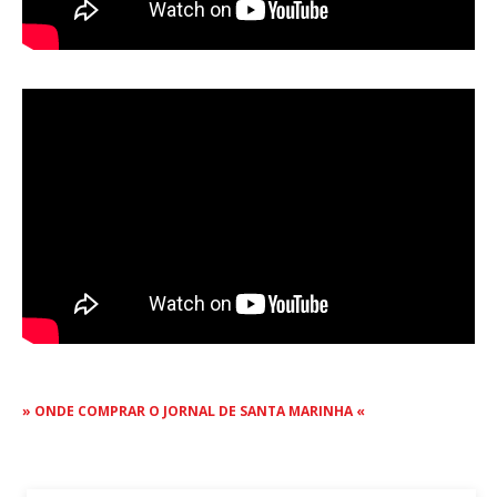
Publicidade
Voz da Solidariedade
»»» Fundação Aurora Borges
Seia em Números
AUTÁRQUICAS 2025 em Seia
Contactos
Tel. 238 310 090 (chamada para a rede fixa nacional)
E-mail: jornalsantamarinha@gmail.com
Facebook
Instagram
Youtube
» ONDE COMPRAR O JORNAL DE SANTA MARINHA «
Estatuto editorial
Sobre o Jornal
Contactos
Ficha Técnica