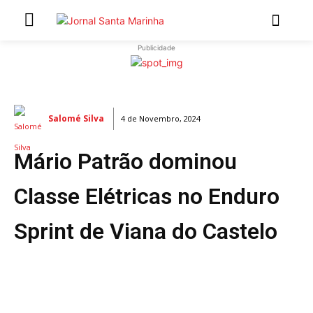
Publicidade
INÍCIO
ÚLTIMAS NOTÍCIAS
Salomé Silva
4 de Novembro, 2024
ARTIGOS DE OPINIÃO
Mário Patrão dominou
Secções
MARCHAS POPULARES DE SÃO JOÃO 2026
Classe Elétricas no Enduro
NATAL NAS FREGUESIAS
Sprint de Viana do Castelo
ATUALIDADE
POLÍTICA
REGIÃO
CULTURA E LAZER
SOCIEDADE