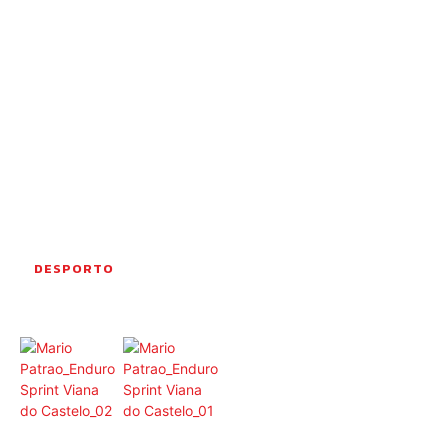
OCORRÊNCIAS
EMPRESAS E INOVAÇÃO
DESPORTO
JOVENS PENSADORES
SENENSES PELO MUNDO
EM FOCO
OPINIÃO DOS LEITORES
ANDANDO POR AÍ
EM LUTO
DESPORTO
COLUNISTAS do JSM
Assinaturas
Onde comprar o Jornal