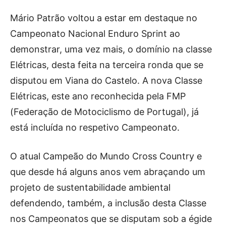
Publicidade
Mário Patrão voltou a estar em destaque no
Voz da Solidariedade
Campeonato Nacional Enduro Sprint ao
»»» Fundação Aurora Borges
demonstrar, uma vez mais, o domínio na classe
Elétricas, desta feita na terceira ronda que se
Seia em Números
disputou em Viana do Castelo. A nova Classe
AUTÁRQUICAS 2025 em Seia
Elétricas, este ano reconhecida pela FMP
(Federação de Motociclismo de Portugal), já
Contactos
está incluída no respetivo Campeonato.
Tel. 238 310 090 (chamada para a rede fixa nacional)
E-mail: jornalsantamarinha@gmail.com
O atual Campeão do Mundo Cross Country e
Facebook
Instagram
Youtube
que desde há alguns anos vem abraçando um
projeto de sustentabilidade ambiental
Estatuto editorial
Sobre o Jornal
Contactos
defendendo, também, a inclusão desta Classe
Ficha Técnica
nos Campeonatos que se disputam sob a égide