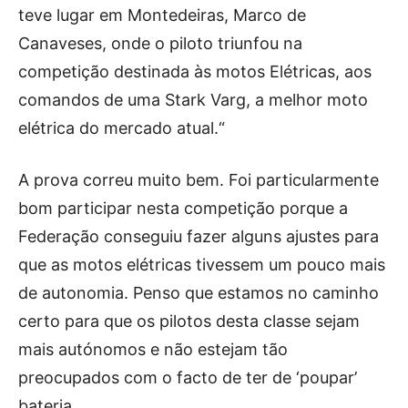
Publicidade
teve lugar em Montedeiras, Marco de
Voz da Solidariedade
Canaveses, onde o piloto triunfou na
competição destinada às motos Elétricas, aos
»»» Fundação Aurora Borges
comandos de uma Stark Varg, a melhor moto
elétrica do mercado atual.“
Seia em Números
AUTÁRQUICAS 2025 em Seia
A prova correu muito bem. Foi particularmente
bom participar nesta competição porque a
Contactos
Federação conseguiu fazer alguns ajustes para
Tel. 238 310 090 (chamada para a rede fixa nacional)
que as motos elétricas tivessem um pouco mais
E-mail: jornalsantamarinha@gmail.com
de autonomia. Penso que estamos no caminho
Facebook
Instagram
Youtube
certo para que os pilotos desta classe sejam
mais autónomos e não estejam tão
Estatuto editorial
Sobre o Jornal
Contactos
Ficha Técnica
preocupados com o facto de ter de ‘poupar’
bateria.