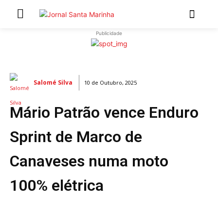
Publicidade
INÍCIO
ÚLTIMAS NOTÍCIAS
Salomé Silva
10 de Outubro, 2025
ARTIGOS DE OPINIÃO
Mário Patrão vence Enduro
Secções
MARCHAS POPULARES DE SÃO JOÃO 2026
Sprint de Marco de
NATAL NAS FREGUESIAS
Canaveses numa moto
ATUALIDADE
POLÍTICA
100% elétrica
REGIÃO
CULTURA E LAZER
SOCIEDADE