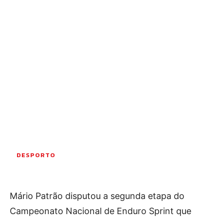
OCORRÊNCIAS
EMPRESAS E INOVAÇÃO
DESPORTO
JOVENS PENSADORES
SENENSES PELO MUNDO
EM FOCO
OPINIÃO DOS LEITORES
ANDANDO POR AÍ
EM LUTO
COLUNISTAS do JSM
DESPORTO
Assinaturas
Mário Patrão disputou a segunda etapa do
Onde comprar o Jornal
Campeonato Nacional de Enduro Sprint que