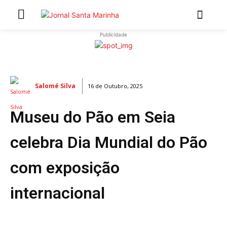
Publicidade
INÍCIO
ÚLTIMAS NOTÍCIAS
Salomé Silva
16 de Outubro, 2025
ARTIGOS DE OPINIÃO
Museu do Pão em Seia
Secções
MARCHAS POPULARES DE SÃO JOÃO 2026
celebra Dia Mundial do Pão
NATAL NAS FREGUESIAS
com exposição
ATUALIDADE
POLÍTICA
internacional
REGIÃO
CULTURA E LAZER
SOCIEDADE