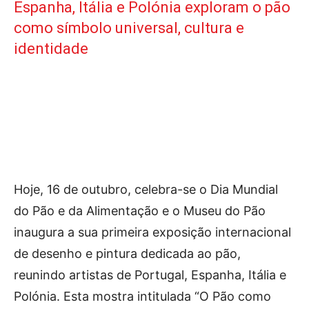
Publicidade
Espanha, Itália e Polónia exploram o pão
como símbolo universal, cultura e
Voz da Solidariedade
identidade
»»» Fundação Aurora Borges
Seia em Números
AUTÁRQUICAS 2025 em Seia
Contactos
Tel. 238 310 090 (chamada para a rede fixa nacional)
Hoje, 16 de outubro, celebra-se o Dia Mundial
E-mail: jornalsantamarinha@gmail.com
do Pão e da Alimentação e o Museu do Pão
Facebook
Instagram
Youtube
inaugura a sua primeira exposição internacional
de desenho e pintura dedicada ao pão,
Estatuto editorial
Sobre o Jornal
Contactos
reunindo artistas de Portugal, Espanha, Itália e
Ficha Técnica
Polónia. Esta mostra intitulada “O Pão como