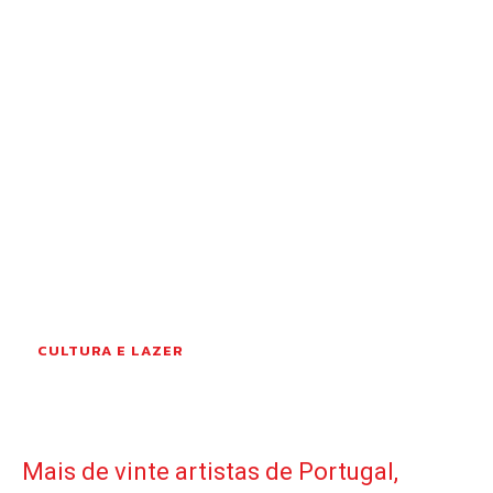
OCORRÊNCIAS
EMPRESAS E INOVAÇÃO
DESPORTO
JOVENS PENSADORES
SENENSES PELO MUNDO
EM FOCO
OPINIÃO DOS LEITORES
ANDANDO POR AÍ
EM LUTO
COLUNISTAS do JSM
CULTURA E LAZER
Assinaturas
Onde comprar o Jornal
Mais de vinte artistas de Portugal,