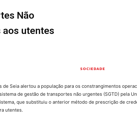
Seia em Números
rtes Não
 E LAZER
AUTÁRQUICAS 2025
em Seia
DE
s aos utentes
CIAS
S E INOVAÇÃO
TO
PENSADORES
SOCIEDADE
S PELO
 de Seia alertou a população para os constrangimentos operac
sistema de gestão de transportes não urgentes (SGTD) pela U
DOS LEITORES
stema, que substituiu o anterior método de prescrição de crede
 POR AÍ
ra utentes.
 editorial
Sobre o Jornal
Contactos
Ficha Técnica