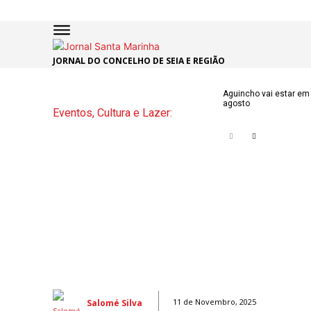
JORNAL DO CONCELHO DE SEIA E REGIÃO
INÍCIO
ÚLTI
Aguincho vai estar em 
agosto
Eventos, Cultura e Lazer:
NOTÍC
ARTIG
OPINI
Secçõe
MARCHAS
DE SÃO J
NATAL N
ATUALID
Salomé Silva
11 de Novembro, 2025
POLÍTICA