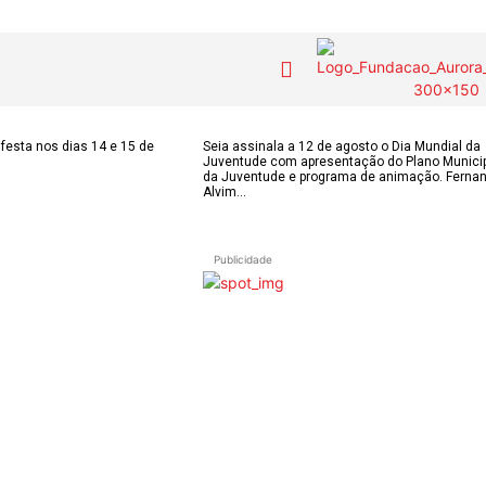
COLUNISTAS do
MAS
Contactos
festa nos dias 14 e 15 de
Seia assinala a 12 de agosto o Dia Mundial da
Juventude com apresentação do Plano Munici
JSM
IAS
da Juventude e programa de animação. Ferna
Alvim...
Tel. 238 310 090 
para a rede fixa n
E-mail:
OS DE
Assinaturas
jornalsantamarin
Publicidade
ÃO
Onde comprar o Jornal
Faceboo
s
Publicidade
Instagr
 POPULARES
Voz da Solidariedade
Youtube
OÃO 2026
AS FREGUESIAS
»»» Fundação Aurora
ADE
Borges