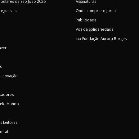
pulares de São João 2026
Assinaturas
Freguesias
Onde comprar o Jornal
Publicidade
Voz da Solidariedade
»»» Fundação Aurora Borges
azer
s
 Inovação
sadores
pelo Mundo
s Leitores
or aí