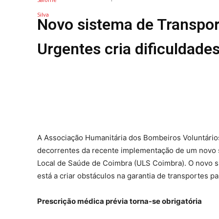
REGIÃO
Novo sistema de Transpo
CULTURA
SOCIEDA
Urgentes cria dificuldade
OCORRÊN
EMPRESA
DESPOR
JOVENS 
SENENSE
MUNDO
EM FOCO
A Associação Humanitária dos Bombeiros Voluntários
decorrentes da recente implementação de um novo 
OPINIÃO 
Local de Saúde de Coimbra (ULS Coimbra). O novo si
ANDANDO
está a criar obstáculos na garantia de transportes pa
EM LUTO
Prescrição médica prévia torna-se obrigatória
Estatuto