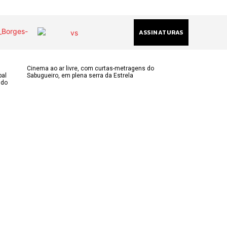
ASSINATURAS
Cinema ao ar livre, com curtas-metragens do
pal
Sabugueiro, em plena serra da Estrela
ndo
(chamada
acional)
ha@gmail.com
k
am