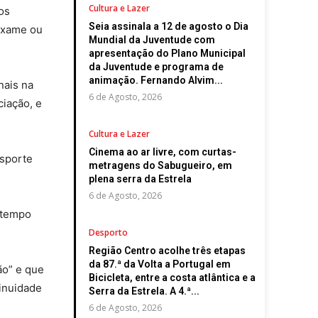
Cultura e Lazer
os
Seia assinala a 12 de agosto o Dia
 exame ou
Mundial da Juventude com
apresentação do Plano Municipal
da Juventude e programa de
animação. Fernando Alvim...
nais na
6 de Agosto, 2026
ciação, e
Cultura e Lazer
Cinema ao ar livre, com curtas-
nsporte
metragens do Sabugueiro, em
plena serra da Estrela
6 de Agosto, 2026
a tempo
Desporto
Região Centro acolhe três etapas
da 87.ª da Volta a Portugal em
ão” e que
Bicicleta, entre a costa atlântica e a
tinuidade
Serra da Estrela. A 4.ª...
6 de Agosto, 2026