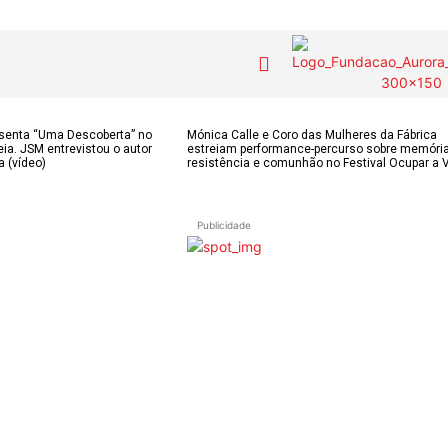
COLUNISTAS do
MAS
Contactos
senta “Uma Descoberta” no
Mónica Calle e Coro das Mulheres da Fábrica
ia. JSM entrevistou o autor
estreiam performance-percurso sobre memória
JSM
IAS
a (vídeo)
resistência e comunhão no Festival Ocupar a 
Tel. 238 310 090 
para a rede fixa n
E-mail:
OS DE
Assinaturas
Publicidade
jornalsantamarin
ÃO
Onde comprar o Jornal
Faceboo
s
Publicidade
Instagr
 POPULARES
Voz da Solidariedade
Youtube
OÃO 2026
AS FREGUESIAS
»»» Fundação Aurora
ADE
Borges