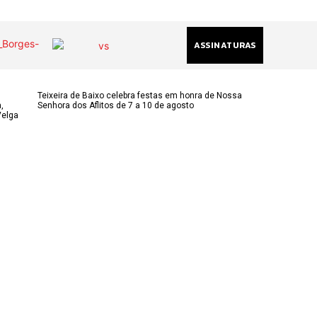
ASSINATURAS
Teixeira de Baixo celebra festas em honra de Nossa
,
Senhora dos Aflitos de 7 a 10 de agosto
Velga
(chamada
acional)
ha@gmail.com
k
am