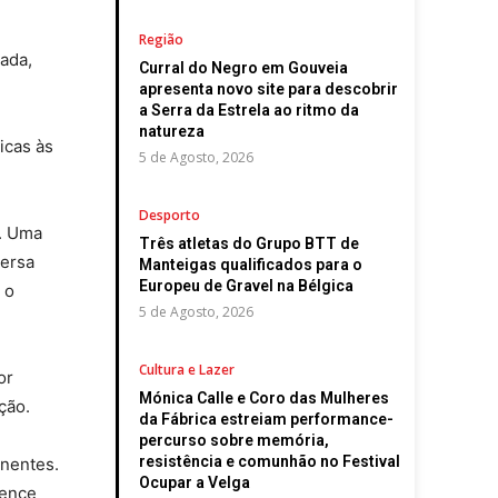
Região
mada,
Curral do Negro em Gouveia
apresenta novo site para descobrir
a Serra da Estrela ao ritmo da
natureza
icas às
5 de Agosto, 2026
Desporto
e. Uma
Três atletas do Grupo BTT de
versa
Manteigas qualificados para o
Europeu de Gravel na Bélgica
 o
5 de Agosto, 2026
Cultura e Lazer
or
Mónica Calle e Coro das Mulheres
ção.
da Fábrica estreiam performance-
percurso sobre memória,
resistência e comunhão no Festival
inentes.
Ocupar a Velga
ience