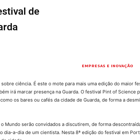
estival de
Seia em Números
 E LAZER
AUTÁRQUICAS 2025
arda
em Seia
DE
CIAS
S E INOVAÇÃO
TO
PENSADORES
EMPRESAS E INOVAÇÃO
S PELO
 sobre ciência. É este o mote para mais uma edição do maior fes
m irá marcar presença na Guarda. O festival Pint of Science 
DOS LEITORES
, como os bares ou cafés da cidade de Guarda, de forma a desmis
 POR AÍ
o o Mundo serão convidados a discutirem, de forma descontraída
 dia-a-dia de um cientista. Nesta 8ª edição do festival em Port
 editorial
Sobre o Jornal
Contactos
Ficha Técnica