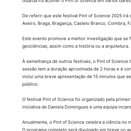
Guarda irá acolher o Pint of Science em vários bares
De referir que este festival Pint of Science 2025 ir
Aveiro, Braga, Bragança, Castelo Branco, Coimbra, F
Este evento promove a melhor investigação que se f
geociências, assim como a história ou a arquitetura.
À semelhança de outros festivais, o Pint of Science 
sessão tem a duração aproximada de 2 horas e é co
inclui uma breve apresentação de 15 minutos que ser
público.
O festival Pint of Science foi organizado pela prim
iniciativa de Daniela Domingues e uma equipa incan
Anualmente, o Pint of Science celebra a ciência no
O programa completo será divulgado em breve no web