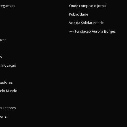
Freguesias
Onde comprar o Jornal
Publicidade
Voz da Solidariedade
»»» Fundação Aurora Borges
azer
s
 Inovação
sadores
pelo Mundo
s Leitores
or aí