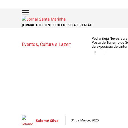
JORNAL DO CONCELHO DE SEIA E REGIÃO
INÍCIO
ÚLTI
Pedro Beja Neves apre
Posto de Turismo de Se
Eventos, Cultura e Lazer:
NOTÍC
da exposição de pintur
ARTIG
OPINI
Secçõe
MARCHAS
DE SÃO J
NATAL N
ATUALID
Salomé Silva
31 de Março, 2025
POLÍTICA