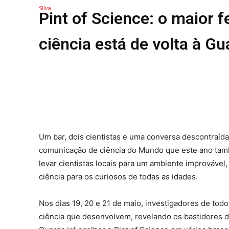
Pint of Science: o maior f
REGIÃO
CULTURA
ciência está de volta à Gu
SOCIEDA
OCORRÊN
EMPRESA
DESPOR
JOVENS 
SENENSE
MUNDO
Um bar, dois cientistas e uma conversa descontraída
EM FOCO
comunicação de ciência do Mundo que este ano també
OPINIÃO 
levar cientistas locais para um ambiente improvável
ANDANDO
ciência para os curiosos de todas as idades.
EM LUTO
Nos dias 19, 20 e 21 de maio, investigadores de tod
ciência que desenvolvem, revelando os bastidores do
Estatuto