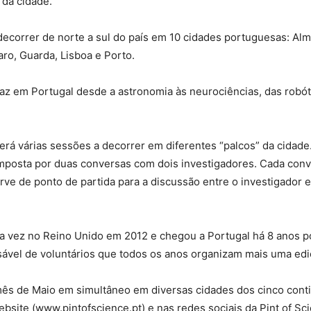
 da cidade.
á decorrer de norte a sul do país em 10 cidades portuguesas: Al
aro, Guarda, Lisboa e Porto.
az em Portugal desde a astronomia às neurociências, das robót
terá várias sessões a decorrer em diferentes “palcos” da cidad
mposta por duas conversas com dois investigadores. Cada con
ve de ponto de partida para a discussão entre o investigador e
eira vez no Reino Unido em 2012 e chegou a Portugal há 8 anos p
sável de voluntários que todos os anos organizam mais uma edi
 mês de Maio em simultâneo em diversas cidades dos cinco cont
site (www.pintofscience.pt) e nas redes sociais da Pint of Sc