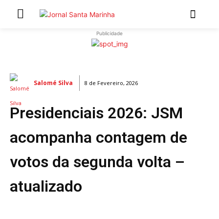
Publicidade
INÍCIO
ÚLTIMAS NOTÍCIAS
Salomé Silva
8 de Fevereiro, 2026
ARTIGOS DE OPINIÃO
Presidenciais 2026: JSM
Secções
MARCHAS POPULARES DE SÃO JOÃO 2026
acompanha contagem de
NATAL NAS FREGUESIAS
votos da segunda volta –
ATUALIDADE
POLÍTICA
atualizado
REGIÃO
CULTURA E LAZER
SOCIEDADE