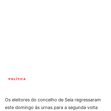
OCORRÊNCIAS
EMPRESAS E INOVAÇÃO
DESPORTO
JOVENS PENSADORES
SENENSES PELO MUNDO
EM FOCO
OPINIÃO DOS LEITORES
ANDANDO POR AÍ
EM LUTO
COLUNISTAS do JSM
POLÍTICA
Assinaturas
Os eleitores do concelho de Seia regressaram
Onde comprar o Jornal
este domingo às urnas para a segunda volta