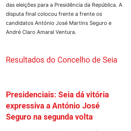
Publicidade
das eleições para a Presidência da República. A
Voz da Solidariedade
disputa final colocou frente a frente os
candidatos António José Martins Seguro e
»»» Fundação Aurora Borges
André Claro Amaral Ventura.
Seia em Números
AUTÁRQUICAS 2025 em Seia
Resultados do Concelho de Seia
Contactos
Tel. 238 310 090 (chamada para a rede fixa nacional)
E-mail: jornalsantamarinha@gmail.com
Presidenciais: Seia dá vitória
Facebook
Instagram
Youtube
expressiva a António José
Estatuto editorial
Sobre o Jornal
Contactos
Seguro na segunda volta
Ficha Técnica