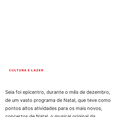
OCORRÊNCIAS
EMPRESAS E INOVAÇÃO
DESPORTO
JOVENS PENSADORES
SENENSES PELO MUNDO
EM FOCO
OPINIÃO DOS LEITORES
ANDANDO POR AÍ
EM LUTO
CULTURA E LAZER
COLUNISTAS do JSM
Seia foi epicentro, durante o mês de dezembro,
Assinaturas
de um vasto programa de Natal, que teve como
Onde comprar o Jornal
pontos altos atividades para os mais novos,
concertos de Natal, o musical original da