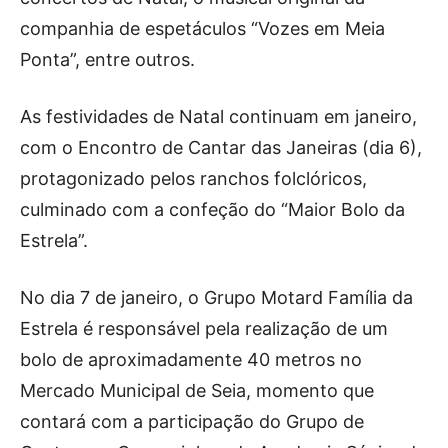
Publicidade
companhia de espetáculos “Vozes em Meia
Voz da Solidariedade
Ponta”, entre outros.
»»» Fundação Aurora Borges
As festividades de Natal continuam em janeiro,
Seia em Números
com o Encontro de Cantar das Janeiras (dia 6),
AUTÁRQUICAS 2025 em Seia
protagonizado pelos ranchos folclóricos,
culminado com a confeção do “Maior Bolo da
Contactos
Estrela”.
Tel. 238 310 090 (chamada para a rede fixa nacional)
E-mail: jornalsantamarinha@gmail.com
No dia 7 de janeiro, o Grupo Motard Família da
Facebook
Instagram
Youtube
Estrela é responsável pela realização de um
bolo de aproximadamente 40 metros no
Estatuto editorial
Sobre o Jornal
Contactos
Mercado Municipal de Seia, momento que
Ficha Técnica
contará com a participação do Grupo de