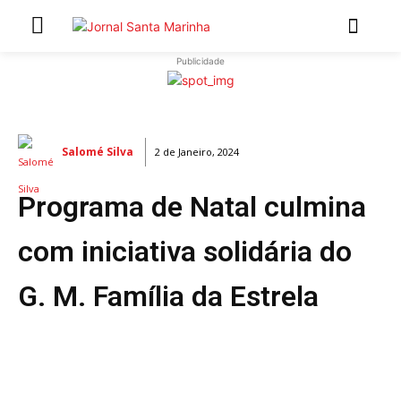
Publicidade
INÍCIO
ÚLTIMAS NOTÍCIAS
Salomé Silva
2 de Janeiro, 2024
ARTIGOS DE OPINIÃO
Programa de Natal culmina
Secções
MARCHAS POPULARES DE SÃO JOÃO 2026
com iniciativa solidária do
NATAL NAS FREGUESIAS
G. M. Família da Estrela
ATUALIDADE
POLÍTICA
REGIÃO
CULTURA E LAZER
SOCIEDADE