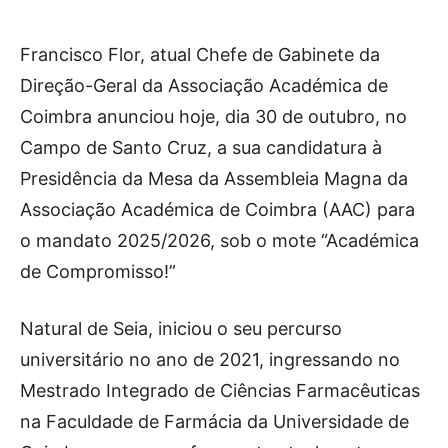
Publicidade
Voz da Solidariedade
Francisco Flor, atual Chefe de Gabinete da
Direção-Geral da Associação Académica de
»»» Fundação Aurora Borges
Coimbra anunciou hoje, dia 30 de outubro, no
Seia em Números
Campo de Santo Cruz, a sua candidatura à
AUTÁRQUICAS 2025 em Seia
Presidência da Mesa da Assembleia Magna da
Associação Académica de Coimbra (AAC) para
Contactos
o mandato 2025/2026, sob o mote “Académica
Tel. 238 310 090 (chamada para a rede fixa nacional)
de Compromisso!”
E-mail: jornalsantamarinha@gmail.com
Facebook
Instagram
Youtube
Natural de Seia, iniciou o seu percurso
universitário no ano de 2021, ingressando no
Estatuto editorial
Sobre o Jornal
Contactos
Mestrado Integrado de Ciências Farmacêuticas
Ficha Técnica
na Faculdade de Farmácia da Universidade de