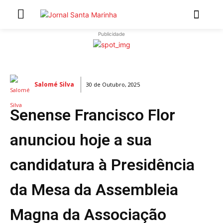
Publicidade
INÍCIO
ÚLTIMAS NOTÍCIAS
Salomé Silva
30 de Outubro, 2025
ARTIGOS DE OPINIÃO
Senense Francisco Flor
Secções
MARCHAS POPULARES DE SÃO JOÃO 2026
anunciou hoje a sua
NATAL NAS FREGUESIAS
candidatura à Presidência
ATUALIDADE
POLÍTICA
da Mesa da Assembleia
REGIÃO
CULTURA E LAZER
Magna da Associação
SOCIEDADE