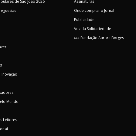
pulares de São João 2026
Assinaturas
Freguesias
Onde comprar o Jornal
Publicidade
Voz da Solidariedade
»»» Fundação Aurora Borges
azer
s
 Inovação
sadores
pelo Mundo
s Leitores
or aí