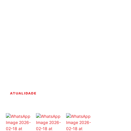
OCORRÊNCIAS
EMPRESAS E INOVAÇÃO
DESPORTO
JOVENS PENSADORES
SENENSES PELO MUNDO
EM FOCO
OPINIÃO DOS LEITORES
ANDANDO POR AÍ
EM LUTO
COLUNISTAS do JSM
ATUALIDADE
Assinaturas
Onde comprar o Jornal