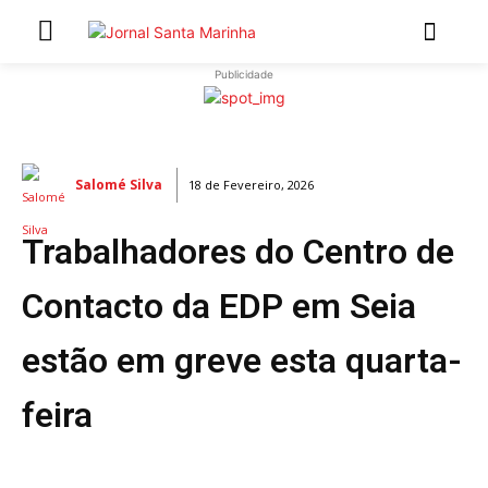
Publicidade
INÍCIO
ÚLTIMAS NOTÍCIAS
Salomé Silva
18 de Fevereiro, 2026
ARTIGOS DE OPINIÃO
Trabalhadores do Centro de
Secções
MARCHAS POPULARES DE SÃO JOÃO 2026
Contacto da EDP em Seia
NATAL NAS FREGUESIAS
estão em greve esta quarta-
ATUALIDADE
POLÍTICA
feira
REGIÃO
CULTURA E LAZER
SOCIEDADE