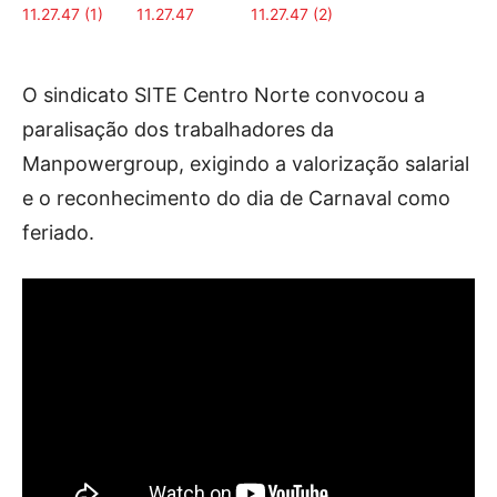
Publicidade
Voz da Solidariedade
O sindicato SITE Centro Norte convocou a
»»» Fundação Aurora Borges
paralisação dos trabalhadores da
Seia em Números
Manpowergroup, exigindo a valorização salarial
AUTÁRQUICAS 2025 em Seia
e o reconhecimento do dia de Carnaval como
feriado.
Contactos
Tel. 238 310 090 (chamada para a rede fixa nacional)
E-mail: jornalsantamarinha@gmail.com
Facebook
Instagram
Youtube
Estatuto editorial
Sobre o Jornal
Contactos
Ficha Técnica