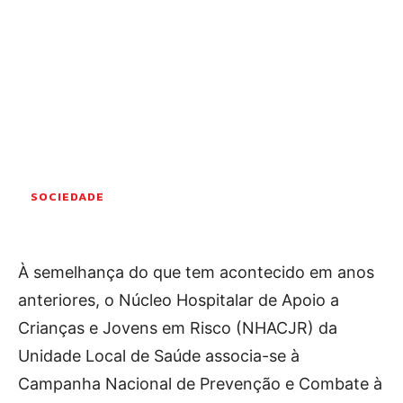
OCORRÊNCIAS
EMPRESAS E INOVAÇÃO
DESPORTO
JOVENS PENSADORES
SENENSES PELO MUNDO
EM FOCO
OPINIÃO DOS LEITORES
SOCIEDADE
ANDANDO POR AÍ
EM LUTO
COLUNISTAS do JSM
À semelhança do que tem acontecido em anos
anteriores, o Núcleo Hospitalar de Apoio a
Crianças e Jovens em Risco (NHACJR) da
Assinaturas
Unidade Local de Saúde associa-se à
Onde comprar o Jornal
Campanha Nacional de Prevenção e Combate à