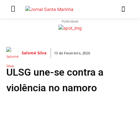
Publicidade
INÍCIO
ÚLTIMAS NOTÍCIAS
Salomé Silva
13 de Fevereiro, 2026
ARTIGOS DE OPINIÃO
ULSG une-se contra a
Secções
MARCHAS POPULARES DE SÃO JOÃO 2026
violência no namoro
NATAL NAS FREGUESIAS
ATUALIDADE
POLÍTICA
REGIÃO
CULTURA E LAZER
SOCIEDADE