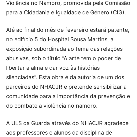
Publicidade
Violência no Namoro, promovida pela Comissão
para a Cidadania e Igualdade de Género (CIG).
Voz da Solidariedade
»»» Fundação Aurora Borges
Até ao final do mês de fevereiro estará patente,
no edifício 5 do Hospital Sousa Martins, a
Seia em Números
exposição subordinada ao tema das relações
AUTÁRQUICAS 2025 em Seia
abusivas, sob o título “A arte tem o poder de
libertar a alma e dar voz às histórias
Contactos
silenciadas”. Esta obra é da autoria de um dos
Tel. 238 310 090 (chamada para a rede fixa nacional)
parceiros do NHACJR e pretende sensibilizar a
E-mail: jornalsantamarinha@gmail.com
comunidade para a importância da prevenção e
Facebook
Instagram
Youtube
do combate à violência no namoro.
Estatuto editorial
Sobre o Jornal
Contactos
A ULS da Guarda através do NHACJR agradece
Ficha Técnica
aos professores e alunos da disciplina de