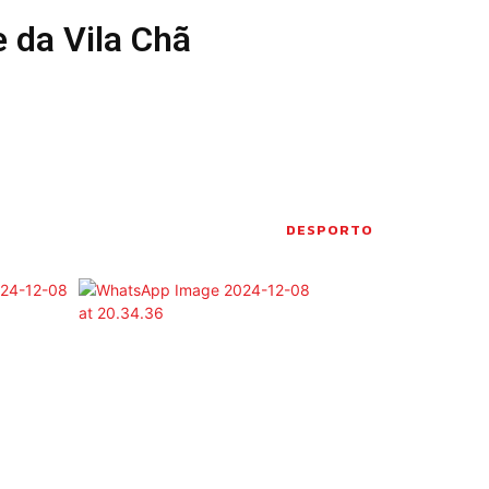
 da Vila Chã
Seia em Números
 E LAZER
AUTÁRQUICAS 2025
em Seia
DE
CIAS
S E INOVAÇÃO
TO
PENSADORES
DESPORTO
S PELO
DOS LEITORES
 POR AÍ
 editorial
Sobre o Jornal
Contactos
Ficha Técnica