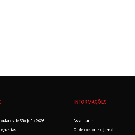
S
INFORMAÇÕES
pulares de São João 2026
Assinaturas
Freguesias
Onde comprar o Jornal