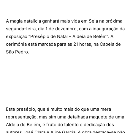
Publicidade
Voz da Solidariedade
A magia natalícia ganhará mais vida em Seia na próxima
»»» Fundação Aurora Borges
segunda-feira, dia 1 de dezembro, com a inauguração da
exposição “Presépio de Natal – Aldeia de Belém”. A
Seia em Números
cerimônia está marcada para as 21 horas, na Capela de
AUTÁRQUICAS 2025 em Seia
São Pedro.
Contactos
Tel. 238 310 090 (chamada para a rede fixa nacional)
E-mail: jornalsantamarinha@gmail.com
Facebook
Instagram
Youtube
Este presépio, que é muito mais do que uma mera
Estatuto editorial
Sobre o Jornal
Contactos
representação, mas sim uma detalhada maquete de uma
Ficha Técnica
Aldeia de Belém, é fruto do talento e dedicação dos
autores José Clara e Alice Garcia. A obra destaca-se não