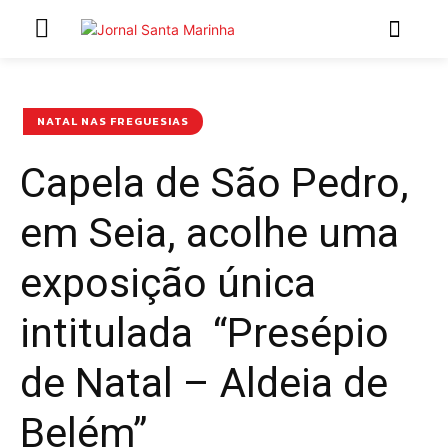
INÍCIO
ÚLTIMAS NOTÍCIAS
NATAL NAS FREGUESIAS
Capela de São Pedro,
ARTIGOS DE OPINIÃO
em Seia, acolhe uma
Secções
MARCHAS POPULARES DE SÃO JOÃO 2026
exposição única
NATAL NAS FREGUESIAS
intitulada “Presépio
ATUALIDADE
POLÍTICA
de Natal – Aldeia de
REGIÃO
CULTURA E LAZER
Belém”
SOCIEDADE