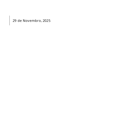
OCORRÊNCIAS
EMPRESAS E INOVAÇÃO
29 de Novembro, 2025
DESPORTO
JOVENS PENSADORES
SENENSES PELO MUNDO
EM FOCO
OPINIÃO DOS LEITORES
ANDANDO POR AÍ
EM LUTO
COLUNISTAS do JSM
Assinaturas
Onde comprar o Jornal