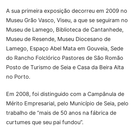
Publicidade
A sua primeira exposição decorreu em 2009 no
Voz da Solidariedade
Museu Grão Vasco, Viseu, a que se seguiram no
»»» Fundação Aurora Borges
Museu de Lamego, Biblioteca de Cantanhede,
Museu de Resende, Museu Diocesano de
Seia em Números
Lamego, Espaço Abel Mata em Gouveia, Sede
AUTÁRQUICAS 2025 em Seia
do Rancho Folclórico Pastores de São Romão
Posto de Turismo de Seia e Casa da Beira Alta
Contactos
no Porto.
Tel. 238 310 090 (chamada para a rede fixa nacional)
E-mail: jornalsantamarinha@gmail.com
Em 2008, foi distinguido com a Campânula de
Facebook
Instagram
Youtube
Mérito Empresarial, pelo Município de Seia, pelo
trabalho de “mais de 50 anos na fábrica de
Estatuto editorial
Sobre o Jornal
Contactos
curtumes que seu pai fundou”.
Ficha Técnica