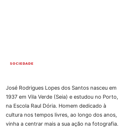
OCORRÊNCIAS
EMPRESAS E INOVAÇÃO
DESPORTO
JOVENS PENSADORES
SENENSES PELO MUNDO
EM FOCO
OPINIÃO DOS LEITORES
SOCIEDADE
ANDANDO POR AÍ
EM LUTO
COLUNISTAS do JSM
José Rodrigues Lopes dos Santos nasceu em
1937 em Vila Verde (Seia) e estudou no Porto,
na Escola Raul Dória. Homem dedicado à
Assinaturas
cultura nos tempos livres, ao longo dos anos,
Onde comprar o Jornal
vinha a centrar mais a sua ação na fotografia.