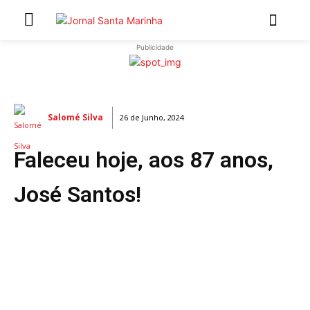
Publicidade
INÍCIO
ÚLTIMAS NOTÍCIAS
Salomé Silva
26 de Junho, 2024
ARTIGOS DE OPINIÃO
Faleceu hoje, aos 87 anos,
Secções
MARCHAS POPULARES DE SÃO JOÃO 2026
José Santos!
NATAL NAS FREGUESIAS
ATUALIDADE
POLÍTICA
REGIÃO
CULTURA E LAZER
SOCIEDADE