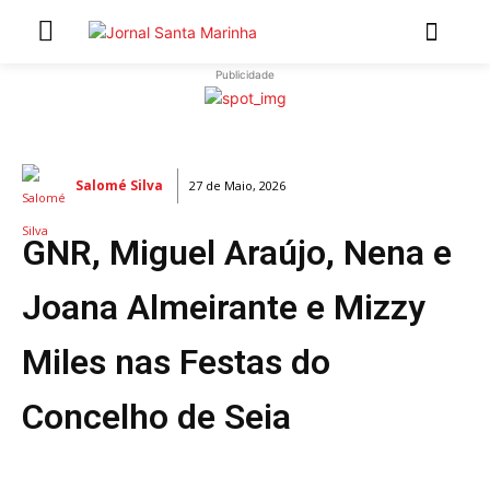
Publicidade
INÍCIO
ÚLTIMAS NOTÍCIAS
Salomé Silva
27 de Maio, 2026
ARTIGOS DE OPINIÃO
GNR, Miguel Araújo, Nena e
Secções
MARCHAS POPULARES DE SÃO JOÃO 2026
Joana Almeirante e Mizzy
NATAL NAS FREGUESIAS
Miles nas Festas do
ATUALIDADE
POLÍTICA
Concelho de Seia
REGIÃO
CULTURA E LAZER
SOCIEDADE