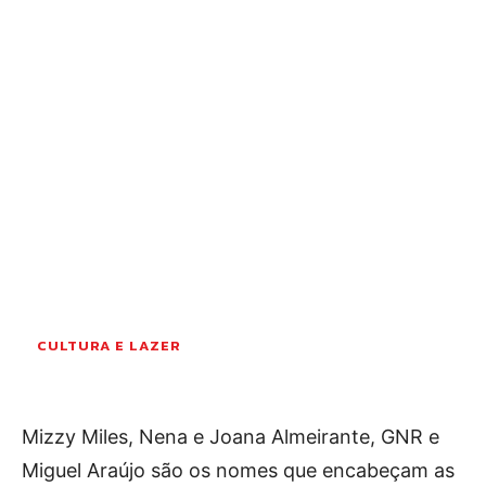
OCORRÊNCIAS
EMPRESAS E INOVAÇÃO
DESPORTO
JOVENS PENSADORES
SENENSES PELO MUNDO
EM FOCO
OPINIÃO DOS LEITORES
ANDANDO POR AÍ
EM LUTO
COLUNISTAS do JSM
CULTURA E LAZER
Assinaturas
Mizzy Miles, Nena e Joana Almeirante, GNR e
Onde comprar o Jornal
Miguel Araújo são os nomes que encabeçam as