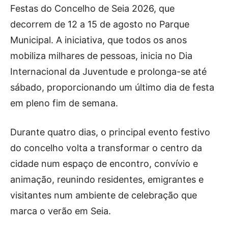
Publicidade
Festas do Concelho de Seia 2026, que
Voz da Solidariedade
decorrem de 12 a 15 de agosto no Parque
Municipal. A iniciativa, que todos os anos
»»» Fundação Aurora Borges
mobiliza milhares de pessoas, inicia no Dia
Internacional da Juventude e prolonga-se até
Seia em Números
sábado, proporcionando um último dia de festa
AUTÁRQUICAS 2025 em Seia
em pleno fim de semana.
Contactos
Durante quatro dias, o principal evento festivo
Tel. 238 310 090 (chamada para a rede fixa nacional)
do concelho volta a transformar o centro da
E-mail: jornalsantamarinha@gmail.com
cidade num espaço de encontro, convívio e
Facebook
Instagram
Youtube
animação, reunindo residentes, emigrantes e
visitantes num ambiente de celebração que
Estatuto editorial
Sobre o Jornal
Contactos
Ficha Técnica
marca o verão em Seia.