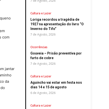
7 de Agosto, 2026
Cultura e Lazer
Pequeno
Loriga recordou a tragédia de
1927 na apresentação do livro “O
Inverno do Tifo”
 em
7 de Agosto, 2026
os com
Ocorrências
Gouveia – Prisão preventiva por
furto de cobre
7 de Agosto, 2026
um jantar
Caminho
Cultura e Lazer
ico da
Aguincho vai estar em festa nos
dias 14 e 15 de agosto
 do
6 de Agosto, 2026
Cultura e Lazer