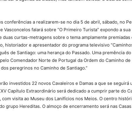
s conferências a realizarem-se no dia 5 de abril, sábado, no 
de Vasconcelos falará sobre “O Primeiro Turista” expondo a sua
de duas curtas-metragens sobre o tema amplamente premiadas
to, historiador e apresentador do programa televisivo “Caminh
uguês de Santiago: uma herança do Passado. Uma premência do
do pelo Comendador Norte de Portugal da Ordem do Caminho de
 dos peregrinos no Caminho de Santiago.”
rão investidos 22 novos Cavaleiros e Damas a que se seguirá 
XXXV Capítulo Extraordinário será dedicado a cumprir parte do 
com visita ao Museu dos Lanifícios nos Meios. O centro histór
do grupo Hereditas. O almoço de encerramento será nas Casas