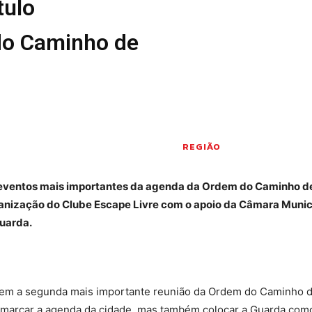
tulo
Seia em Números
do Caminho de
 E LAZER
AUTÁRQUICAS 2025
em Seia
DE
CIAS
S E INOVAÇÃO
TO
PENSADORES
REGIÃO
S PELO
os eventos mais importantes da agenda da Ordem do Caminho d
ganização do Clube Escape Livre com o apoio da Câmara Munic
DOS LEITORES
Guarda.
 POR AÍ
ebem a segunda mais importante reunião da Ordem do Caminho 
 editorial
Sobre o Jornal
Contactos
Ficha Técnica
vai marcar a agenda da cidade, mas também colocar a Guarda com