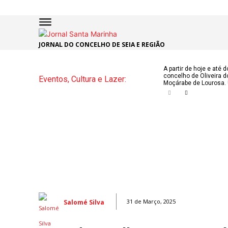
JORNAL DO CONCELHO DE SEIA E REGIÃO
INÍCIO
ÚLTI
A partir de hoje e até 
concelho de Oliveira d
Eventos, Cultura e Lazer:
NOTÍC
Moçárabe de Lourosa. 
ARTIG
OPINI
Secçõe
MARCHAS
DE SÃO J
NATAL N
Salomé Silva
31 de Março, 2025
ATUALID
POLÍTICA