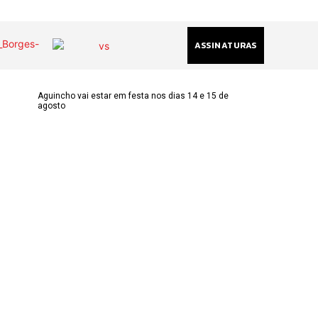
ASSINATURAS
Aguincho vai estar em festa nos dias 14 e 15 de
agosto
(chamada
acional)
ha@gmail.com
k
am