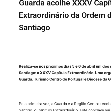
Guarda acolhe XXXV Capí
REGIÃO
Extraordinário da Ordem 
CULTURA
SOCIEDA
Santiago
OCORRÊN
EMPRESA
DESPOR
JOVENS 
SENENSE
MUNDO
Realiza-se nos próximos dias 5 e 6 de abril um d
EM FOCO
Santiago: o XXXV Capítulo Extraordinário. Uma or
OPINIÃO 
Guarda, Turismo Centro de Portugal e Diocese da 
ANDANDO
EM LUTO
Pela primeira vez, a Guarda e a Região Centro rec
Estatuto
Santigo, o Capítulo Extraordinário. Este conclave 