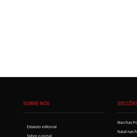
SOBRE NÓS
SECÇÕE
Marchas Po
Estatuto editorial
Natal nas 
Sobre o Jornal