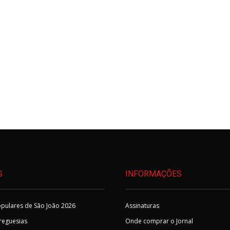
S
INFORMAÇÕES
pulares de São João 2026
Assinaturas
Freguesias
Onde comprar o Jornal