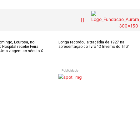
COLUNISTAS do
MAS
Contactos
domingo, Lourosa, no
Loriga recordou a tragédia de 1927 na
o Hospital recebe Feira
apresentação do livro “O Inverno do Tifo”
JSM
IAS
Uma viagem ao século X...
Tel. 238 310 090 
para a rede fixa n
E-mail:
OS DE
Assinaturas
Publicidade
jornalsantamarin
ÃO
Onde comprar o Jornal
Faceboo
s
Publicidade
Instagr
 POPULARES
Voz da Solidariedade
Youtube
OÃO 2026
AS FREGUESIAS
»»» Fundação Aurora
ADE
Borges