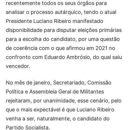
Publicidade
recentemente todos os seus órgãos para
analisar o processo autárquico, tendo o atual
Voz da Solidariedade
Presidente Luciano Ribeiro manifestado
»»» Fundação Aurora Borges
disponibilidade para disputar eleições primárias
para a escolha do candidato, por uma questão
Seia em Números
de coerência com o que afirmou em 2021 no
AUTÁRQUICAS 2025 em Seia
confronto com Eduardo Ambrósio, do qual saiu
vencedor.
Contactos
Tel. 238 310 090 (chamada para a rede fixa nacional)
No mês de janeiro, Secretariado, Comissão
E-mail: jornalsantamarinha@gmail.com
Política e Assembleia Geral de Militantes
Facebook
Instagram
Youtube
rejeitaram, por unanimidade, esse cenário, pelo
que o mais expectável é que Luciano Ribeiro
Estatuto editorial
Sobre o Jornal
Contactos
venha a ser, naturalmente, o candidato do
Ficha Técnica
Partido Socialista.