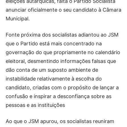
eleições autárquicas, falta o Partido Socialista
OCORRÊNCIAS
anunciar oficialmente o seu candidato à Câmara
EMPRESAS E INOVAÇÃO
Municipal.
DESPORTO
JOVENS PENSADORES
Fonte próxima dos socialistas adiantou ao JSM
SENENSES PELO MUNDO
que o Partido está mais concentrado na
EM FOCO
governação do que propriamente no calendário
OPINIÃO DOS LEITORES
eleitoral, desmentindo informações falsas que
ANDANDO POR AÍ
dão conta de um suposto ambiente de
EM LUTO
instabilidade relativamente à escolha do
COLUNISTAS do JSM
candidato, criadas com o propósito de lançar a
confusão e inspirar a desconfiança sobre as
Assinaturas
pessoas e as instituições
Onde comprar o Jornal
Ao que o JSM apurou, os socialistas reuniram