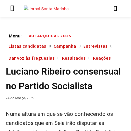
INÍCIO
ÚLTIMAS NOTÍCIAS
Menu:
AUTARQUICAS 2025
Listas candidatas
Campanha
Entrevistas
ARTIGOS DE OPINIÃO
Dar voz às freguesias
Resultados
Reações
Luciano Ribeiro consensual
Secções
MARCHAS POPULARES DE SÃO JOÃO 2026
no Partido Socialista
NATAL NAS FREGUESIAS
ATUALIDADE
24 de Março, 2025
POLÍTICA
REGIÃO
Numa altura em que se vão conhecendo os
CULTURA E LAZER
candidatos que em Seia irão disputar as
SOCIEDADE