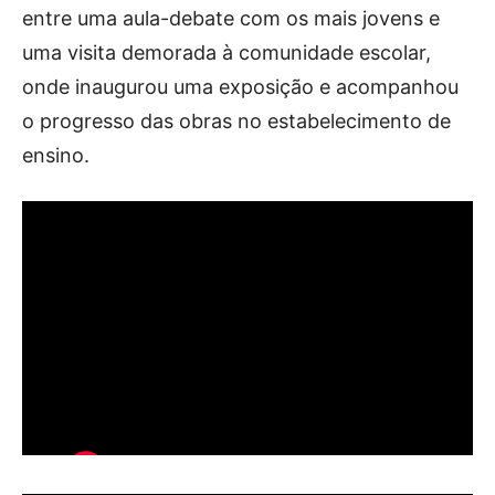
Publicidade
entre uma aula-debate com os mais jovens e
Voz da Solidariedade
uma visita demorada à comunidade escolar,
onde inaugurou uma exposição e acompanhou
»»» Fundação Aurora Borges
o progresso das obras no estabelecimento de
ensino.
Seia em Números
AUTÁRQUICAS 2025 em Seia
Contactos
Tel. 238 310 090 (chamada para a rede fixa nacional)
E-mail: jornalsantamarinha@gmail.com
Facebook
Instagram
Youtube
Estatuto editorial
Sobre o Jornal
Contactos
Ficha Técnica