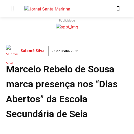
Publicidade
INÍCIO
ÚLTIMAS NOTÍCIAS
Salomé Silva
26 de Maio, 2026
ARTIGOS DE OPINIÃO
Marcelo Rebelo de Sousa
Secções
MARCHAS POPULARES DE SÃO JOÃO 2026
marca presença nos “Dias
NATAL NAS FREGUESIAS
Abertos” da Escola
ATUALIDADE
POLÍTICA
Secundária de Seia
REGIÃO
CULTURA E LAZER
SOCIEDADE