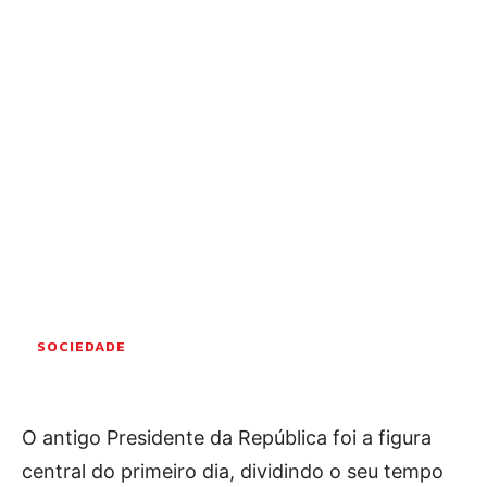
OCORRÊNCIAS
EMPRESAS E INOVAÇÃO
DESPORTO
JOVENS PENSADORES
SENENSES PELO MUNDO
EM FOCO
OPINIÃO DOS LEITORES
ANDANDO POR AÍ
EM LUTO
COLUNISTAS do JSM
SOCIEDADE
Assinaturas
O antigo Presidente da República foi a figura
Onde comprar o Jornal
central do primeiro dia, dividindo o seu tempo