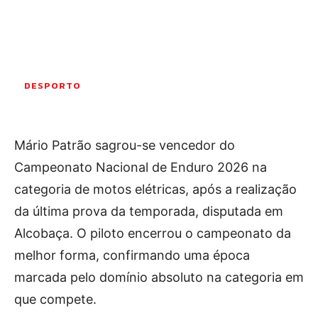
Publicidade
Voz da Solidariedade
»»» Fundação Aurora Borges
DESPORTO
Seia em Números
AUTÁRQUICAS 2025 em Seia
Mário Patrão sagrou-se vencedor do
Contactos
Campeonato Nacional de Enduro 2026 na
categoria de motos elétricas, após a realização
Tel. 238 310 090 (chamada para a rede fixa nacional)
E-mail: jornalsantamarinha@gmail.com
da última prova da temporada, disputada em
Facebook
Instagram
Youtube
Alcobaça. O piloto encerrou o campeonato da
melhor forma, confirmando uma época
Estatuto editorial
Sobre o Jornal
Contactos
marcada pelo domínio absoluto na categoria em
Ficha Técnica
que compete.