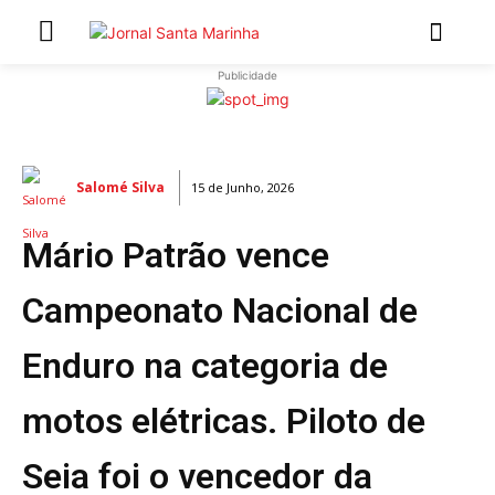
Publicidade
INÍCIO
ÚLTIMAS NOTÍCIAS
Salomé Silva
15 de Junho, 2026
ARTIGOS DE OPINIÃO
Mário Patrão vence
Secções
MARCHAS POPULARES DE SÃO JOÃO 2026
Campeonato Nacional de
NATAL NAS FREGUESIAS
Enduro na categoria de
ATUALIDADE
POLÍTICA
motos elétricas. Piloto de
REGIÃO
CULTURA E LAZER
Seia foi o vencedor da
SOCIEDADE