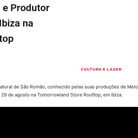
 e Produtor
Seia em Números
 E LAZER
AUTÁRQUICAS 2025
Ibiza na
em Seia
DE
top
CIAS
S E INOVAÇÃO
TO
PENSADORES
CULTURA E LAZER
S PELO
natural de São Romão, conhecido pelas suas produções de Melo
a 29 de agosto na Tomorrowland Store Rooftop, em Ibiza.
DOS LEITORES
 POR AÍ
 editorial
Sobre o Jornal
Contactos
Ficha Técnica