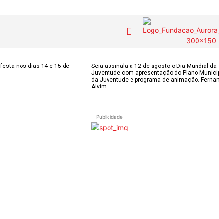
COLUNISTAS do
MAS
Contactos
festa nos dias 14 e 15 de
Seia assinala a 12 de agosto o Dia Mundial da
Juventude com apresentação do Plano Munici
JSM
IAS
da Juventude e programa de animação. Ferna
Alvim...
Tel. 238 310 090 
para a rede fixa n
E-mail:
OS DE
Assinaturas
jornalsantamarin
Publicidade
ÃO
Onde comprar o Jornal
Faceboo
s
Publicidade
Instagr
 POPULARES
Voz da Solidariedade
Youtube
OÃO 2026
AS FREGUESIAS
»»» Fundação Aurora
ADE
Borges