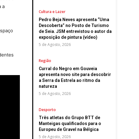
a a
Cultura e Lazer
Pedro Beja Neves apresenta “Uma
Descoberta” no Posto de Turismo
espaço
de Seia. JSM entrevistou o autor da
exposição de pintura (vídeo)
5 de Agosto, 2026
identes
Região
Curral do Negro em Gouveia
apresenta novo site para descobrir
a Serra da Estrela ao ritmo da
natureza
5 de Agosto, 2026
Desporto
Três atletas do Grupo BTT de
Manteigas qualificados para o
Europeu de Gravel na Bélgica
5 de Agosto, 2026