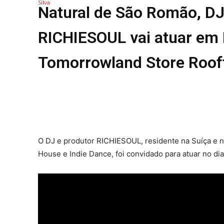
Natural de São Romão, DJ
REGIÃO
CULTURA
RICHIESOUL vai atuar em 
SOCIEDA
Tomorrowland Store Roof
OCORRÊN
EMPRESA
DESPOR
JOVENS 
SENENSE
MUNDO
EM FOCO
O DJ e produtor RICHIESOUL, residente na Suíça e 
House e Indie Dance, foi convidado para atuar no di
OPINIÃO 
ANDANDO
EM LUTO
Estatuto