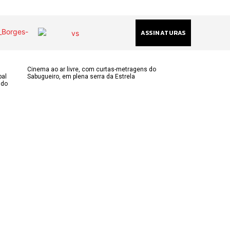
ASSINATURAS
Cinema ao ar livre, com curtas-metragens do
pal
Sabugueiro, em plena serra da Estrela
ndo
(chamada
acional)
ha@gmail.com
k
am