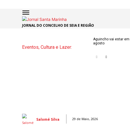
JORNAL DO CONCELHO DE SEIA E REGIÃO
INÍCIO
ÚLTI
Aguincho vai estar em 
agosto
Eventos, Cultura e Lazer:
NOTÍC
ARTIG
OPINI
Secçõe
MARCHAS
DE SÃO J
NATAL N
Salomé Silva
29 de Maio, 2026
ATUALID
POLÍTICA