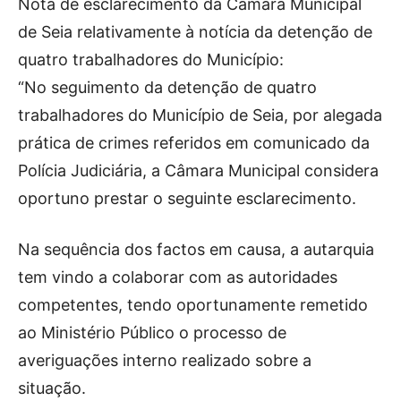
Publicidade
Nota de esclarecimento da Câmara Municipal
de Seia relativamente à notícia da detenção de
Voz da Solidariedade
quatro trabalhadores do Município:
»»» Fundação Aurora Borges
“No seguimento da detenção de quatro
trabalhadores do Município de Seia, por alegada
Seia em Números
prática de crimes referidos em comunicado da
AUTÁRQUICAS 2025 em Seia
Polícia Judiciária, a Câmara Municipal considera
oportuno prestar o seguinte esclarecimento.
Contactos
Tel. 238 310 090 (chamada para a rede fixa nacional)
Na sequência dos factos em causa, a autarquia
E-mail: jornalsantamarinha@gmail.com
tem vindo a colaborar com as autoridades
Facebook
Instagram
Youtube
competentes, tendo oportunamente remetido
ao Ministério Público o processo de
Estatuto editorial
Sobre o Jornal
Contactos
averiguações interno realizado sobre a
Ficha Técnica
situação.