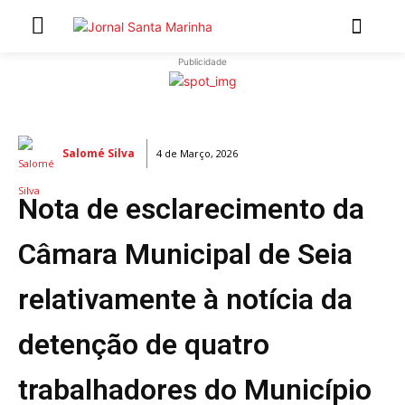
Publicidade
INÍCIO
ÚLTIMAS NOTÍCIAS
Salomé Silva
4 de Março, 2026
ARTIGOS DE OPINIÃO
Nota de esclarecimento da
Secções
MARCHAS POPULARES DE SÃO JOÃO 2026
Câmara Municipal de Seia
NATAL NAS FREGUESIAS
relativamente à notícia da
ATUALIDADE
POLÍTICA
detenção de quatro
REGIÃO
CULTURA E LAZER
trabalhadores do Município
SOCIEDADE