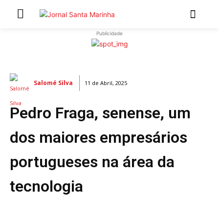
Publicidade
INÍCIO
ÚLTIMAS NOTÍCIAS
Salomé Silva
11 de Abril, 2025
ARTIGOS DE OPINIÃO
Pedro Fraga, senense, um
Secções
MARCHAS POPULARES DE SÃO JOÃO 2026
dos maiores empresários
NATAL NAS FREGUESIAS
portugueses na área da
ATUALIDADE
POLÍTICA
tecnologia
REGIÃO
CULTURA E LAZER
SOCIEDADE