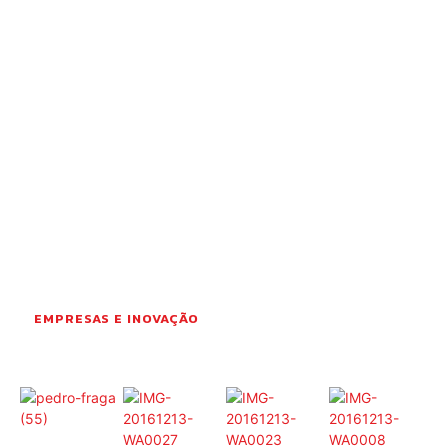
OCORRÊNCIAS
EMPRESAS E INOVAÇÃO
DESPORTO
JOVENS PENSADORES
SENENSES PELO MUNDO
EM FOCO
OPINIÃO DOS LEITORES
ANDANDO POR AÍ
EM LUTO
COLUNISTAS do JSM
EMPRESAS E INOVAÇÃO
Assinaturas
Onde comprar o Jornal