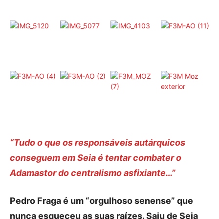
Publicidade
Voz da Solidariedade
»»» Fundação Aurora Borges
Seia em Números
AUTÁRQUICAS 2025 em Seia
Contactos
Tel. 238 310 090 (chamada para a rede fixa nacional)
E-mail: jornalsantamarinha@gmail.com
“Tudo o que os responsáveis autárquicos
Facebook
Instagram
Youtube
conseguem em Seia é tentar combater o
Adamastor do centralismo asfixiante…”
Estatuto editorial
Sobre o Jornal
Contactos
Pedro Fraga é um “orgulhoso senense” que
Ficha Técnica
nunca esqueceu as suas raízes. Saiu de Seia