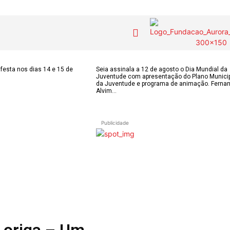
COLUNISTAS do
MAS
Contactos
festa nos dias 14 e 15 de
Seia assinala a 12 de agosto o Dia Mundial da
Juventude com apresentação do Plano Munici
JSM
IAS
da Juventude e programa de animação. Ferna
Alvim...
Tel. 238 310 090 
para a rede fixa n
E-mail:
OS DE
Assinaturas
jornalsantamarin
Publicidade
ÃO
Onde comprar o Jornal
Faceboo
s
Publicidade
Instagr
 POPULARES
Voz da Solidariedade
Youtube
OÃO 2026
AS FREGUESIAS
»»» Fundação Aurora
ADE
Borges
 Loriga – Um