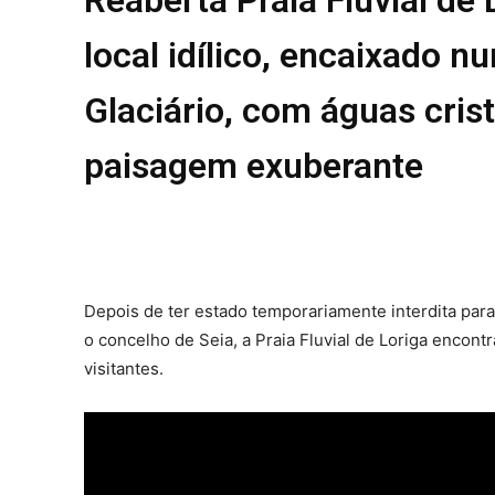
REGIÃO
local idílico, encaixado n
CULTURA
SOCIEDA
Glaciário, com águas cris
OCORRÊN
paisagem exuberante
EMPRESA
DESPOR
JOVENS 
SENENSE
MUNDO
EM FOCO
Depois de ter estado temporariamente interdita par
o concelho de Seia, a Praia Fluvial de Loriga encont
OPINIÃO 
visitantes.
ANDANDO
EM LUTO
Estatuto