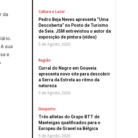
Cultura e Lazer
r da
Pedro Beja Neves apresenta “Uma
Descoberta” no Posto de Turismo
de Seia. JSM entrevistou o autor da
exposição de pintura (vídeo)
iário.
5 de Agosto, 2026
 A sua
nsa e
Região
a
Curral do Negro em Gouveia
apresenta novo site para descobrir
a Serra da Estrela ao ritmo da
natureza
5 de Agosto, 2026
Desporto
Três atletas do Grupo BTT de
Manteigas qualificados para o
Europeu de Gravel na Bélgica
5 de Agosto, 2026