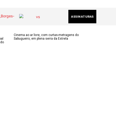
ASSINATURAS
Cinema ao ar livre, com curtas-metragens do
pal
Sabugueiro, em plena serra da Estrela
ndo
(chamada
acional)
ha@gmail.com
k
am