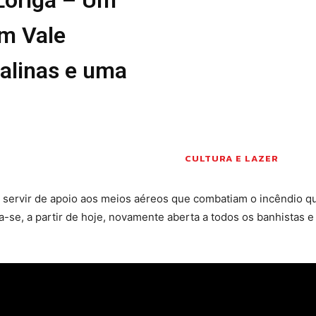
Seia em Números
um Vale
 E LAZER
AUTÁRQUICAS 2025
em Seia
DE
talinas e uma
CIAS
S E INOVAÇÃO
TO
PENSADORES
CULTURA E LAZER
S PELO
a servir de apoio aos meios aéreos que combatiam o incêndio qu
ra-se, a partir de hoje, novamente aberta a todos os banhistas e
DOS LEITORES
 POR AÍ
 editorial
Sobre o Jornal
Contactos
Ficha Técnica