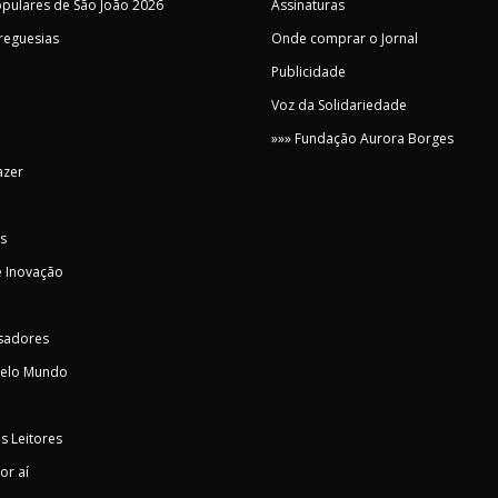
pulares de São João 2026
Assinaturas
Freguesias
Onde comprar o Jornal
Publicidade
Voz da Solidariedade
»»» Fundação Aurora Borges
azer
s
 Inovação
sadores
pelo Mundo
s Leitores
or aí