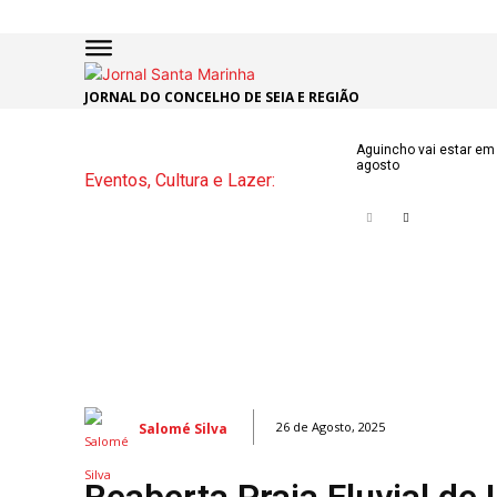
JORNAL DO CONCELHO DE SEIA E REGIÃO
INÍCIO
ÚLTI
Aguincho vai estar em 
agosto
Eventos, Cultura e Lazer:
NOTÍC
ARTIG
OPINI
Secçõe
MARCHAS
DE SÃO J
Salomé Silva
26 de Agosto, 2025
NATAL N
ATUALID
Reaberta Praia Fluvial de
POLÍTICA