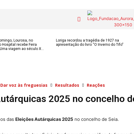
COLUNISTAS do
MAS
Contactos
domingo, Lourosa, no
Loriga recordou a tragédia de 1927 na
o Hospital recebe Feira
apresentação do livro “O Inverno do Tifo”
JSM
IAS
Uma viagem ao século X...
Tel. 238 310 090 
para a rede fixa n
E-mail:
OS DE
Assinaturas
jornalsantamarin
ÃO
Onde comprar o Jornal
Faceboo
Dar voz às freguesias
Resultados
Reações
s
Publicidade
Instagr
Autárquicas 2025 no concelho d
 POPULARES
Voz da Solidariedade
Youtube
OÃO 2026
AS FREGUESIAS
»»» Fundação Aurora
dos das
Eleições Autárquicas 2025
no concelho de Seia.
ADE
Borges