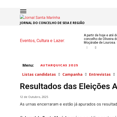
JORNAL DO CONCELHO DE SEIA E REGIÃO
INÍCIO
ÚLTI
A partir de hoje e até 
concelho de Oliveira d
Eventos, Cultura e Lazer:
NOTÍC
Moçárabe de Lourosa. 
ARTIG
Menu:
AUTARQUICAS 2025
OPINI
Listas candidatas
Campanha
Entrevistas
Secçõe
Resultados das Eleições 
MARCHAS
DE SÃO J
12 de Outubro, 2025
NATAL N
As urnas encerraram e estão já apurados os resulta
ATUALID
POLÍTICA