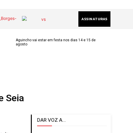
ASSINATURAS
Aguincho vai estar em festa nos dias 14 e 15 de
agosto
(chamada
acional)
ha@gmail.com
k
am
e Seia
DAR VOZ A...