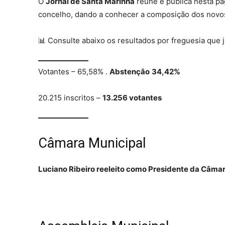
O
Jornal de Santa Marinha
reúne e publica nesta pág
concelho, dando a conhecer a composição dos novo
REGIÃO
CULTURA
📊 Consulte abaixo os resultados por freguesia que 
SOCIEDA
OCORRÊN
Votantes – 65,58% .
Abstenção
34,42%
EMPRESA
DESPOR
20.215 inscritos –
13.256 votantes
JOVENS 
SENENSE
MUNDO
Câmara Municipal
EM FOCO
OPINIÃO 
Luciano Ribeiro reeleito como Presidente da Câmar
ANDANDO
EM LUTO
Estatuto