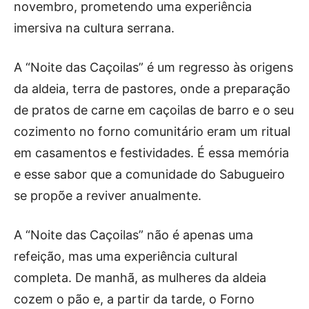
Publicidade
novembro, prometendo uma experiência
imersiva na cultura serrana.
Voz da Solidariedade
»»» Fundação Aurora Borges
A “Noite das Caçoilas” é um regresso às origens
da aldeia, terra de pastores, onde a preparação
Seia em Números
de pratos de carne em caçoilas de barro e o seu
AUTÁRQUICAS 2025 em Seia
cozimento no forno comunitário eram um ritual
em casamentos e festividades. É essa memória
Contactos
e esse sabor que a comunidade do Sabugueiro
Tel. 238 310 090 (chamada para a rede fixa nacional)
se propõe a reviver anualmente.
E-mail: jornalsantamarinha@gmail.com
Facebook
Instagram
Youtube
A “Noite das Caçoilas” não é apenas uma
refeição, mas uma experiência cultural
Estatuto editorial
Sobre o Jornal
Contactos
completa. De manhã, as mulheres da aldeia
Ficha Técnica
cozem o pão e, a partir da tarde, o Forno