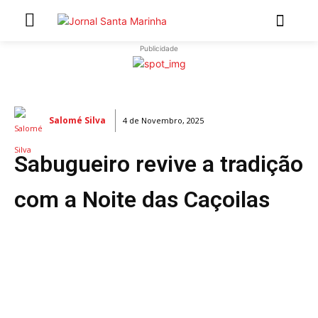
Publicidade
INÍCIO
ÚLTIMAS NOTÍCIAS
Salomé Silva
4 de Novembro, 2025
ARTIGOS DE OPINIÃO
Sabugueiro revive a tradição
Secções
MARCHAS POPULARES DE SÃO JOÃO 2026
com a Noite das Caçoilas
NATAL NAS FREGUESIAS
ATUALIDADE
POLÍTICA
REGIÃO
CULTURA E LAZER
SOCIEDADE