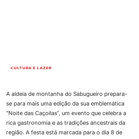
OCORRÊNCIAS
EMPRESAS E INOVAÇÃO
DESPORTO
JOVENS PENSADORES
SENENSES PELO MUNDO
EM FOCO
OPINIÃO DOS LEITORES
CULTURA E LAZER
ANDANDO POR AÍ
EM LUTO
COLUNISTAS do JSM
A aldeia de montanha do Sabugueiro prepara-
se para mais uma edição da sua emblemática
“Noite das Caçoilas”, um evento que celebra a
Assinaturas
rica gastronomia e as tradições ancestrais da
Onde comprar o Jornal
região. A festa está marcada para o dia 8 de