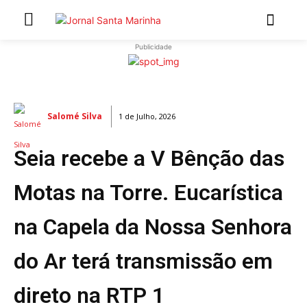
Publicidade
INÍCIO
ÚLTIMAS NOTÍCIAS
Salomé Silva
1 de Julho, 2026
ARTIGOS DE OPINIÃO
Seia recebe a V Bênção das
Secções
MARCHAS POPULARES DE SÃO JOÃO 2026
Motas na Torre. Eucarística
NATAL NAS FREGUESIAS
na Capela da Nossa Senhora
ATUALIDADE
POLÍTICA
do Ar terá transmissão em
REGIÃO
CULTURA E LAZER
direto na RTP 1
SOCIEDADE