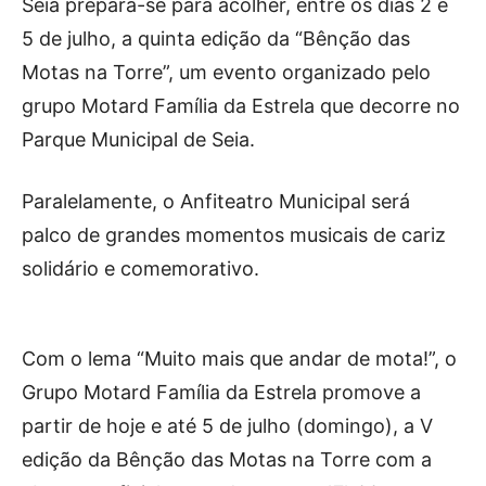
Publicidade
Seia prepara-se para acolher, entre os dias 2 e
5 de julho, a quinta edição da “Bênção das
Voz da Solidariedade
Motas na Torre”, um evento organizado pelo
»»» Fundação Aurora Borges
grupo Motard Família da Estrela que decorre no
Parque Municipal de Seia.
Seia em Números
AUTÁRQUICAS 2025 em Seia
Paralelamente, o Anfiteatro Municipal será
palco de grandes momentos musicais de cariz
Contactos
solidário e comemorativo.
Tel. 238 310 090 (chamada para a rede fixa nacional)
E-mail: jornalsantamarinha@gmail.com
Facebook
Instagram
Youtube
Com o lema “Muito mais que andar de mota!”, o
Grupo Motard Família da Estrela promove a
Estatuto editorial
Sobre o Jornal
Contactos
partir de hoje e até 5 de julho (domingo), a V
Ficha Técnica
edição da Bênção das Motas na Torre com a