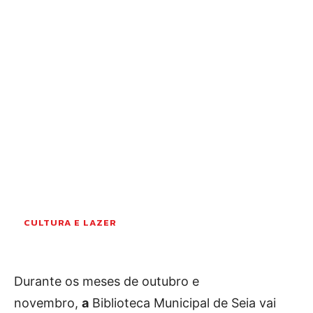
OCORRÊNCIAS
EMPRESAS E INOVAÇÃO
DESPORTO
JOVENS PENSADORES
SENENSES PELO MUNDO
EM FOCO
OPINIÃO DOS LEITORES
ANDANDO POR AÍ
EM LUTO
COLUNISTAS do JSM
CULTURA E LAZER
Assinaturas
Durante os meses de outubro e
Onde comprar o Jornal
novembro,
a
Biblioteca Municipal de Seia vai