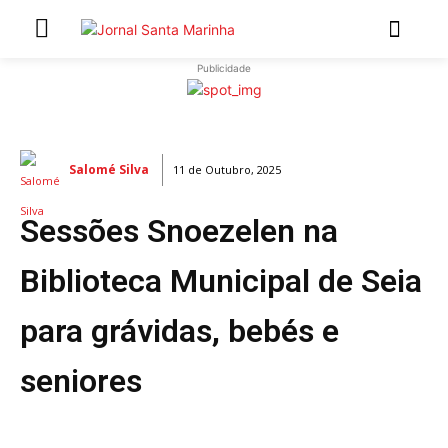
Publicidade
INÍCIO
ÚLTIMAS NOTÍCIAS
Salomé Silva
11 de Outubro, 2025
ARTIGOS DE OPINIÃO
Sessões Snoezelen na
Secções
MARCHAS POPULARES DE SÃO JOÃO 2026
Biblioteca Municipal de Seia
NATAL NAS FREGUESIAS
para grávidas, bebés e
ATUALIDADE
POLÍTICA
seniores
REGIÃO
CULTURA E LAZER
SOCIEDADE