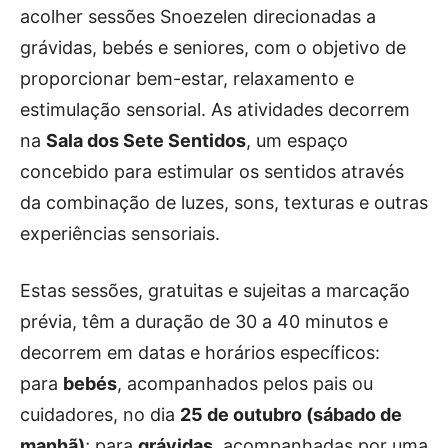
Publicidade
acolher sessões Snoezelen direcionadas a
Voz da Solidariedade
grávidas, bebés e seniores, com o objetivo de
proporcionar bem-estar, relaxamento e
»»» Fundação Aurora Borges
estimulação sensorial. As atividades decorrem
na
Sala dos Sete Sentidos
, um espaço
Seia em Números
concebido para estimular os sentidos através
AUTÁRQUICAS 2025 em Seia
da combinação de luzes, sons, texturas e outras
Contactos
experiências sensoriais.
Tel. 238 310 090 (chamada para a rede fixa nacional)
Estas sessões, gratuitas e sujeitas a marcação
E-mail: jornalsantamarinha@gmail.com
prévia, têm a duração de 30 a 40 minutos e
Facebook
Instagram
Youtube
decorrem em datas e horários específicos:
para
bebés
, acompanhados pelos pais ou
Estatuto editorial
Sobre o Jornal
Contactos
Ficha Técnica
cuidadores, no dia
25 de outubro (sábado de
manhã)
; para
grávidas
, acompanhadas por uma