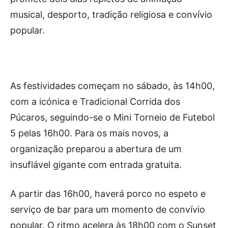
Publicidade
musical, desporto, tradição religiosa e convívio
Voz da Solidariedade
popular.
»»» Fundação Aurora Borges
Seia em Números
As festividades começam no sábado, às 14h00,
AUTÁRQUICAS 2025 em Seia
com a icónica e Tradicional Corrida dos
Púcaros, seguindo-se o Mini Torneio de Futebol
Contactos
5 pelas 16h00. Para os mais novos, a
Tel. 238 310 090 (chamada para a rede fixa nacional)
E-mail: jornalsantamarinha@gmail.com
organização preparou a abertura de um
Facebook
Instagram
Youtube
insuflável gigante com entrada gratuita.
A partir das 16h00, haverá porco no espeto e
Estatuto editorial
Sobre o Jornal
Contactos
serviço de bar para um momento de convívio
Ficha Técnica
popular. O ritmo acelera às 18h00 com o Sunset