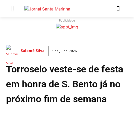
Publicidade
INÍCIO
ÚLTIMAS NOTÍCIAS
Salomé Silva
8 de Julho, 2026
ARTIGOS DE OPINIÃO
Torroselo veste-se de festa
Secções
MARCHAS POPULARES DE SÃO JOÃO 2026
em honra de S. Bento já no
NATAL NAS FREGUESIAS
próximo fim de semana
ATUALIDADE
POLÍTICA
REGIÃO
CULTURA E LAZER
SOCIEDADE