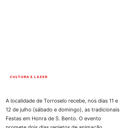
OCORRÊNCIAS
EMPRESAS E INOVAÇÃO
DESPORTO
JOVENS PENSADORES
SENENSES PELO MUNDO
EM FOCO
OPINIÃO DOS LEITORES
ANDANDO POR AÍ
EM LUTO
CULTURA E LAZER
COLUNISTAS do JSM
A localidade de Torroselo recebe, nos dias 11 e
Assinaturas
12 de julho (sábado e domingo), as tradicionais
Onde comprar o Jornal
Festas em Honra de S. Bento. O evento
promete dois dias repletos de animação