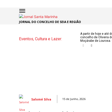
JORNAL DO CONCELHO DE SEIA E REGIÃO
INÍCIO
ÚLTI
A partir de hoje e até 
concelho de Oliveira d
Eventos, Cultura e Lazer:
NOTÍC
Moçárabe de Lourosa. 
ARTIG
OPINI
Secçõe
MARCHAS
DE SÃO J
NATAL N
Salomé Silva
15 de Junho, 2026
ATUALID
POLÍTICA