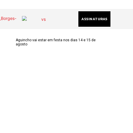
ASSINATURAS
Aguincho vai estar em festa nos dias 14 e 15 de
agosto
(chamada
acional)
ha@gmail.com
k
am