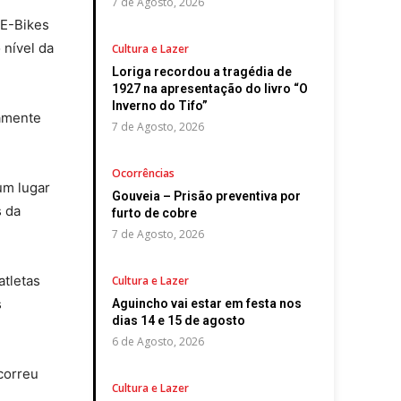
7 de Agosto, 2026
 E-Bikes
 nível da
Cultura e Lazer
Loriga recordou a tragédia de
1927 na apresentação do livro “O
Inverno do Tifo”
mamente
7 de Agosto, 2026
Ocorrências
um lugar
Gouveia – Prisão preventiva por
s da
furto de cobre
7 de Agosto, 2026
atletas
Cultura e Lazer
s
Aguincho vai estar em festa nos
dias 14 e 15 de agosto
6 de Agosto, 2026
correu
Cultura e Lazer