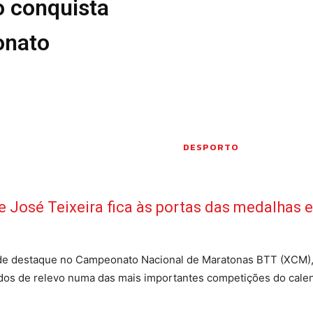
o conquista
Seia em Números
onato
 E LAZER
AUTÁRQUICAS 2025
em Seia
DE
CIAS
S E INOVAÇÃO
TO
PENSADORES
DESPORTO
S PELO
e José Teixeira fica às portas das medalhas 
DOS LEITORES
 POR AÍ
nde destaque no Campeonato Nacional de Maratonas BTT (XCM)
ados de relevo numa das mais importantes competições do cale
 editorial
Sobre o Jornal
Contactos
Ficha Técnica