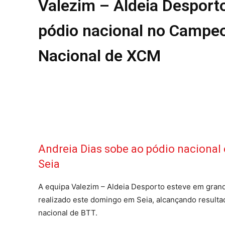
Valezim – Aldeia Desport
REGIÃO
pódio nacional no Campe
CULTURA
SOCIEDA
Nacional de XCM
OCORRÊN
EMPRESA
DESPOR
JOVENS 
SENENSE
MUNDO
EM FOCO
Andreia Dias sobe ao pódio nacional 
OPINIÃO 
Seia
ANDANDO
EM LUTO
A equipa Valezim – Aldeia Desporto esteve em gra
realizado este domingo em Seia, alcançando result
nacional de BTT.
Estatuto