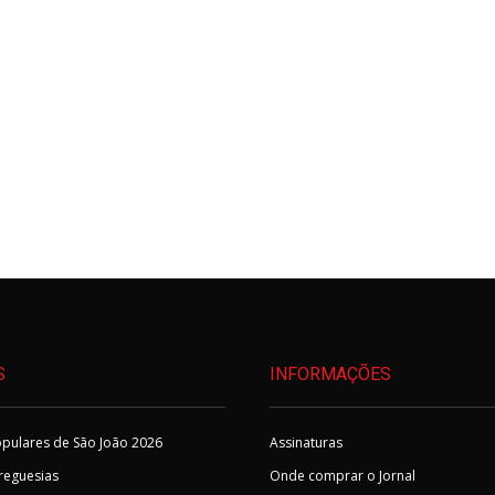
S
INFORMAÇÕES
pulares de São João 2026
Assinaturas
Freguesias
Onde comprar o Jornal