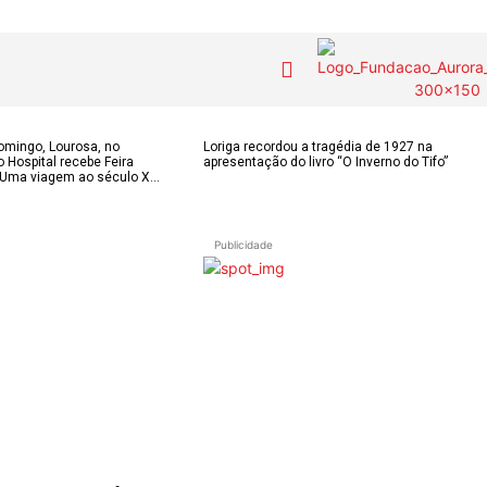
COLUNISTAS do
MAS
Contactos
domingo, Lourosa, no
Loriga recordou a tragédia de 1927 na
o Hospital recebe Feira
apresentação do livro “O Inverno do Tifo”
JSM
IAS
Uma viagem ao século X...
Tel. 238 310 090 
para a rede fixa n
E-mail:
OS DE
Assinaturas
Publicidade
jornalsantamarin
ÃO
Onde comprar o Jornal
Faceboo
s
Publicidade
Instagr
 POPULARES
Voz da Solidariedade
Youtube
OÃO 2026
AS FREGUESIAS
»»» Fundação Aurora
ADE
Borges