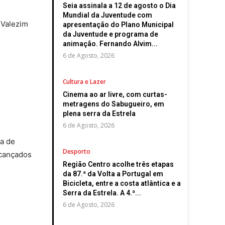
Seia assinala a 12 de agosto o Dia
Mundial da Juventude com
 Valezim
apresentação do Plano Municipal
da Juventude e programa de
animação. Fernando Alvim...
6 de Agosto, 2026
Cultura e Lazer
Cinema ao ar livre, com curtas-
metragens do Sabugueiro, em
plena serra da Estrela
6 de Agosto, 2026
ça de
Desporto
lcançados
Região Centro acolhe três etapas
da 87.ª da Volta a Portugal em
Bicicleta, entre a costa atlântica e a
Serra da Estrela. A 4.ª...
6 de Agosto, 2026