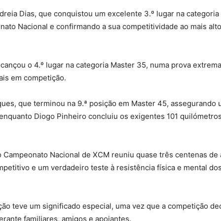
dreia Dias, que conquistou um excelente 3.º lugar na categoria
ato Nacional e confirmando a sua competitividade ao mais alto
alcançou o 4.º lugar na categoria Master 35, numa prova extre
nais em competição.
ques, que terminou na 9.ª posição em Master 45, assegurando 
 enquanto Diogo Pinheiro concluiu os exigentes 101 quilómetro
, o Campeonato Nacional de XCM reuniu quase três centenas de 
etitivo e um verdadeiro teste à resistência física e mental do
ação teve um significado especial, uma vez que a competição de
erante familiares, amigos e apoiantes.