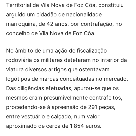
Publicidade
Territorial de Vila Nova de Foz Côa, constituiu
Voz da Solidariedade
arguido um cidadão de nacionalidade
marroquina, de 42 anos, por contrafação, no
»»» Fundação Aurora Borges
concelho de Vila Nova de Foz Côa.
Seia em Números
No âmbito de uma ação de fiscalização
AUTÁRQUICAS 2025 em Seia
rodoviária os militares detetaram no interior da
viatura diversos artigos que ostentavam
Contactos
logótipos de marcas conceituadas no mercado.
Tel. 238 310 090 (chamada para a rede fixa nacional)
Das diligências efetuadas, apurou-se que os
E-mail: jornalsantamarinha@gmail.com
mesmos eram presumivelmente contrafeitos,
Facebook
Instagram
Youtube
procedendo-se à apreensão de 291 peças,
entre vestuário e calçado, num valor
Estatuto editorial
Sobre o Jornal
Contactos
Ficha Técnica
aproximado de cerca de 1 854 euros.