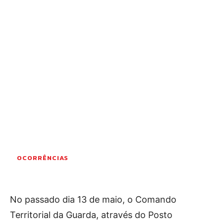
OCORRÊNCIAS
EMPRESAS E INOVAÇÃO
DESPORTO
JOVENS PENSADORES
SENENSES PELO MUNDO
EM FOCO
OPINIÃO DOS LEITORES
ANDANDO POR AÍ
EM LUTO
COLUNISTAS do JSM
OCORRÊNCIAS
Assinaturas
No passado dia 13 de maio, o Comando
Onde comprar o Jornal
Territorial da Guarda, através do Posto