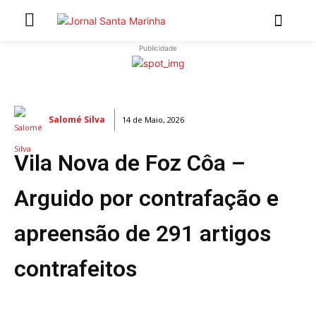
Publicidade
INÍCIO
ÚLTIMAS NOTÍCIAS
Salomé Silva
14 de Maio, 2026
ARTIGOS DE OPINIÃO
Vila Nova de Foz Côa –
Secções
MARCHAS POPULARES DE SÃO JOÃO 2026
Arguido por contrafação e
NATAL NAS FREGUESIAS
apreensão de 291 artigos
ATUALIDADE
POLÍTICA
contrafeitos
REGIÃO
CULTURA E LAZER
SOCIEDADE