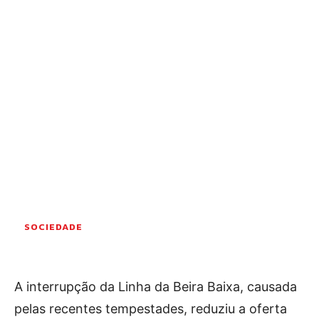
OCORRÊNCIAS
EMPRESAS E INOVAÇÃO
DESPORTO
JOVENS PENSADORES
SENENSES PELO MUNDO
EM FOCO
OPINIÃO DOS LEITORES
ANDANDO POR AÍ
EM LUTO
COLUNISTAS do JSM
SOCIEDADE
Assinaturas
A interrupção da Linha da Beira Baixa, causada
Onde comprar o Jornal
pelas recentes tempestades, reduziu a oferta