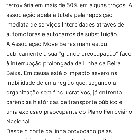
Publicidade
ferroviária em mais de 50% em alguns troços. A
Voz da Solidariedade
associação apela à tutela pela reposição
imediata de serviços Intercidades através de
»»» Fundação Aurora Borges
automotoras e autocarros de substituição.
A Associação Move Beiras manifestou
Seia em Números
publicamente a sua “grande preocupação” face
AUTÁRQUICAS 2025 em Seia
à interrupção prolongada da Linha da Beira
Contactos
Baixa. Em causa está o impacto severo na
mobilidade de uma região que, segundo a
Tel. 238 310 090 (chamada para a rede fixa nacional)
E-mail: jornalsantamarinha@gmail.com
organização sem fins lucrativos, já enfrenta
Facebook
Instagram
Youtube
carências históricas de transporte público e
uma exclusão preocupante do Plano Ferroviário
Estatuto editorial
Sobre o Jornal
Contactos
Nacional.
Ficha Técnica
Desde o corte da linha provocado pelas