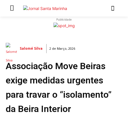
Publicidade
INÍCIO
ÚLTIMAS NOTÍCIAS
Salomé Silva
2 de Março, 2026
ARTIGOS DE OPINIÃO
Associação Move Beiras
Secções
MARCHAS POPULARES DE SÃO JOÃO 2026
exige medidas urgentes
NATAL NAS FREGUESIAS
para travar o “isolamento”
ATUALIDADE
POLÍTICA
da Beira Interior
REGIÃO
CULTURA E LAZER
SOCIEDADE