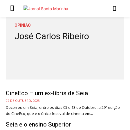
INÍCIO
OPINIÃO
José Carlos Ribeiro
ÚLTIMAS NOTÍCIAS
ARTIGOS DE OPINIÃO
Secções
MARCHAS POPULARES DE SÃO JOÃO 2026
NATAL NAS FREGUESIAS
CineEco – um ex-líbris de Seia
ATUALIDADE
27 DE OUTUBRO, 2023
POLÍTICA
Decorreu em Seia, entre os dias 05 e 13 de Outubro, a 29ª edição
REGIÃO
do CineEco, que é o único festival de cinema em...
CULTURA E LAZER
Seia e o ensino Superior
SOCIEDADE