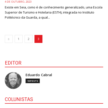
4 DE OUTUBRO, 2023
OCORRÊNCIAS
Existe em Seia, como é de conhecimento generalizado, uma Escola
Superior de Turismo e Hotelaria (ESTH), integrada no Instituto
EMPRESAS E INOVAÇÃO
Politécnico da Guarda, a qual...
DESPORTO
JOVENS PENSADORES
SENENSES PELO MUNDO
1
2
3
EM FOCO
OPINIÃO DOS LEITORES
ANDANDO POR AÍ
EDITOR
EM LUTO
COLUNISTAS do JSM
Eduardo Cabral
18 POSTS
Assinaturas
Onde comprar o Jornal
COLUNISTAS