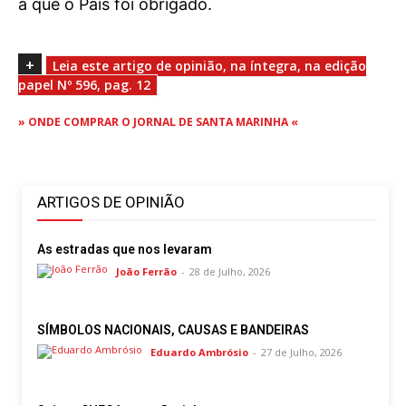
Publicidade
a que o País foi obrigado.
Voz da Solidariedade
+
Leia este artigo de opinião, na íntegra, na edição
»»» Fundação Aurora Borges
papel Nº 596, pag. 12
» ONDE COMPRAR O JORNAL DE SANTA MARINHA «
Seia em Números
AUTÁRQUICAS 2025 em Seia
ARTIGOS DE OPINIÃO
Contactos
Tel. 238 310 090 (chamada para a rede fixa nacional)
As estradas que nos levaram
E-mail: jornalsantamarinha@gmail.com
João Ferrão
-
28 de Julho, 2026
Facebook
Instagram
Youtube
SÍMBOLOS NACIONAIS, CAUSAS E BANDEIRAS
Estatuto editorial
Sobre o Jornal
Contactos
Eduardo Ambrósio
-
27 de Julho, 2026
Ficha Técnica