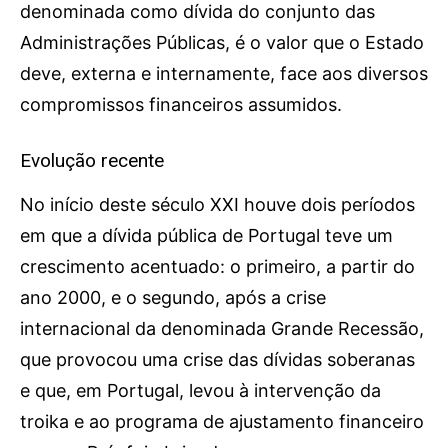
denominada como dívida do conjunto das
OCORRÊNCIAS
Administrações Públicas, é o valor que o Estado
EMPRESAS E INOVAÇÃO
deve, externa e internamente, face aos diversos
DESPORTO
compromissos financeiros assumidos.
JOVENS PENSADORES
SENENSES PELO MUNDO
Evolução recente
EM FOCO
OPINIÃO DOS LEITORES
No início deste século XXI houve dois períodos
ANDANDO POR AÍ
em que a dívida pública de Portugal teve um
EM LUTO
crescimento acentuado: o primeiro, a partir do
ano 2000, e o segundo, após a crise
COLUNISTAS do JSM
internacional da denominada Grande Recessão,
que provocou uma crise das dívidas soberanas
Assinaturas
e que, em Portugal, levou à intervenção da
Onde comprar o Jornal
troika e ao programa de ajustamento financeiro