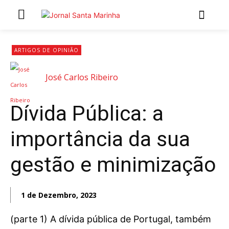
INÍCIO
ARTIGOS DE OPINIÃO
ÚLTIMAS NOTÍCIAS
José Carlos Ribeiro
ARTIGOS DE OPINIÃO
Dívida Pública: a
Secções
importância da sua
MARCHAS POPULARES DE SÃO JOÃO 2026
NATAL NAS FREGUESIAS
gestão e minimização
ATUALIDADE
POLÍTICA
1 de Dezembro, 2023
REGIÃO
CULTURA E LAZER
(parte 1) A dívida pública de Portugal, também
SOCIEDADE