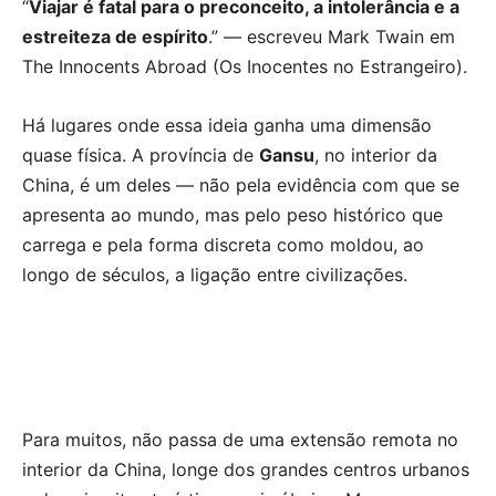
Publicidade
“
Viajar é fatal para o preconceito, a intolerância e a
estreiteza de espírito
.” — escreveu Mark Twain em
Voz da Solidariedade
The Innocents Abroad (Os Inocentes no Estrangeiro).
»»» Fundação Aurora Borges
Há lugares onde essa ideia ganha uma dimensão
quase física. A província de
Gansu
, no interior da
Seia em Números
China, é um deles — não pela evidência com que se
AUTÁRQUICAS 2025 em Seia
apresenta ao mundo, mas pelo peso histórico que
carrega e pela forma discreta como moldou, ao
Contactos
longo de séculos, a ligação entre civilizações.
Tel. 238 310 090 (chamada para a rede fixa nacional)
E-mail: jornalsantamarinha@gmail.com
Facebook
Instagram
Youtube
Estatuto editorial
Sobre o Jornal
Contactos
Para muitos, não passa de uma extensão remota no
Ficha Técnica
interior da China, longe dos grandes centros urbanos