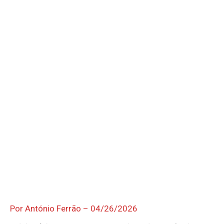
OCORRÊNCIAS
EMPRESAS E INOVAÇÃO
DESPORTO
JOVENS PENSADORES
SENENSES PELO MUNDO
EM FOCO
OPINIÃO DOS LEITORES
ANDANDO POR AÍ
EM LUTO
COLUNISTAS do JSM
Assinaturas
Onde comprar o Jornal
Por António Ferrão – 04/26/2026