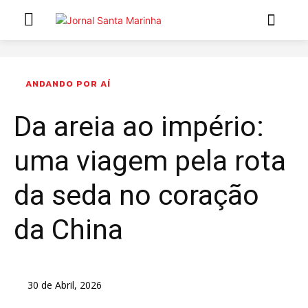
INÍCIO
ÚLTIMAS NOTÍCIAS
ANDANDO POR AÍ
Da areia ao império:
ARTIGOS DE OPINIÃO
uma viagem pela rota
Secções
MARCHAS POPULARES DE SÃO JOÃO 2026
da seda no coração
NATAL NAS FREGUESIAS
da China
ATUALIDADE
POLÍTICA
REGIÃO
CULTURA E LAZER
30 de Abril, 2026
SOCIEDADE