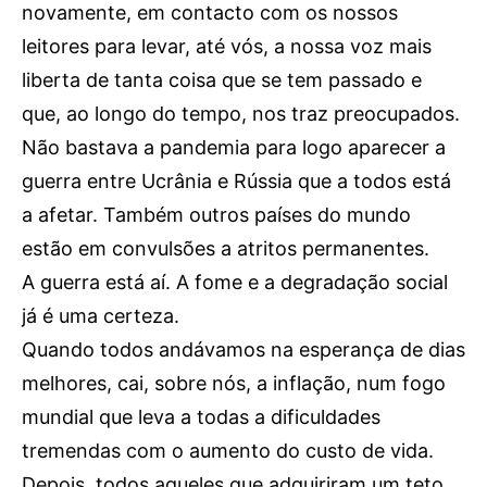
novamente, em contacto com os nossos
OCORRÊNCIAS
leitores para levar, até vós, a nossa voz mais
EMPRESAS E INOVAÇÃO
liberta de tanta coisa que se tem passado e
DESPORTO
que, ao longo do tempo, nos traz preocupados.
JOVENS PENSADORES
Não bastava a pandemia para logo aparecer a
SENENSES PELO MUNDO
guerra entre Ucrânia e Rússia que a todos está
EM FOCO
a afetar. Também outros países do mundo
OPINIÃO DOS LEITORES
estão em convulsões a atritos permanentes.
ANDANDO POR AÍ
A guerra está aí. A fome e a degradação social
EM LUTO
já é uma certeza.
COLUNISTAS do JSM
Quando todos andávamos na esperança de dias
melhores, cai, sobre nós, a inflação, num fogo
Assinaturas
mundial que leva a todas a dificuldades
Onde comprar o Jornal
tremendas com o aumento do custo de vida.
Depois, todos aqueles que adquiriram um teto