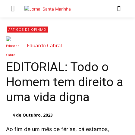
INÍCIO
ARTIGOS DE OPINIÃO
ÚLTIMAS NOTÍCIAS
Eduardo Cabral
ARTIGOS DE OPINIÃO
EDITORIAL: Todo o
Secções
Homem tem direito a
MARCHAS POPULARES DE SÃO JOÃO 2026
NATAL NAS FREGUESIAS
uma vida digna
ATUALIDADE
POLÍTICA
4 de Outubro, 2023
REGIÃO
CULTURA E LAZER
Ao fim de um mês de férias, cá estamos,
SOCIEDADE