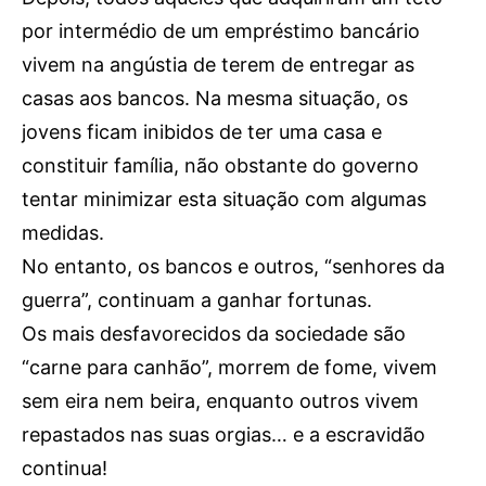
Publicidade
por intermédio de um empréstimo bancário
Voz da Solidariedade
vivem na angústia de terem de entregar as
»»» Fundação Aurora Borges
casas aos bancos. Na mesma situação, os
jovens ficam inibidos de ter uma casa e
Seia em Números
constituir família, não obstante do governo
AUTÁRQUICAS 2025 em Seia
tentar minimizar esta situação com algumas
medidas.
Contactos
No entanto, os bancos e outros, “senhores da
Tel. 238 310 090 (chamada para a rede fixa nacional)
guerra”, continuam a ganhar fortunas.
E-mail: jornalsantamarinha@gmail.com
Os mais desfavorecidos da sociedade são
Facebook
Instagram
Youtube
“carne para canhão”, morrem de fome, vivem
sem eira nem beira, enquanto outros vivem
Estatuto editorial
Sobre o Jornal
Contactos
repastados nas suas orgias… e a escravidão
Ficha Técnica
continua!