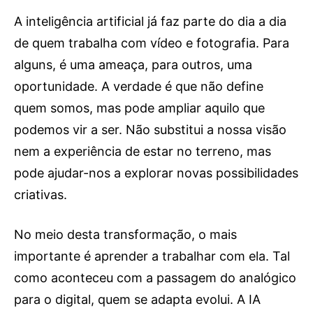
OCORRÊNCIAS
A inteligência artificial já faz parte do dia a dia
EMPRESAS E INOVAÇÃO
de quem trabalha com vídeo e fotografia. Para
DESPORTO
alguns, é uma ameaça, para outros, uma
JOVENS PENSADORES
oportunidade. A verdade é que não define
SENENSES PELO MUNDO
quem somos, mas pode ampliar aquilo que
EM FOCO
podemos vir a ser. Não substitui a nossa visão
OPINIÃO DOS LEITORES
nem a experiência de estar no terreno, mas
ANDANDO POR AÍ
pode ajudar-nos a explorar novas possibilidades
EM LUTO
criativas.
COLUNISTAS do JSM
No meio desta transformação, o mais
Assinaturas
importante é aprender a trabalhar com ela. Tal
como aconteceu com a passagem do analógico
Onde comprar o Jornal
para o digital, quem se adapta evolui. A IA