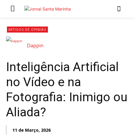
INÍCIO
ARTIGOS DE OPINIÃO
ÚLTIMAS NOTÍCIAS
Dappin
ARTIGOS DE OPINIÃO
Inteligência Artificial
Secções
no Vídeo e na
MARCHAS POPULARES DE SÃO JOÃO 2026
NATAL NAS FREGUESIAS
Fotografia: Inimigo ou
ATUALIDADE
POLÍTICA
Aliada?
REGIÃO
CULTURA E LAZER
11 de Março, 2026
SOCIEDADE