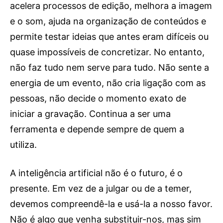
Publicidade
acelera processos de edição, melhora a imagem
e o som, ajuda na organização de conteúdos e
Voz da Solidariedade
permite testar ideias que antes eram difíceis ou
»»» Fundação Aurora Borges
quase impossíveis de concretizar. No entanto,
não faz tudo nem serve para tudo. Não sente a
Seia em Números
energia de um evento, não cria ligação com as
AUTÁRQUICAS 2025 em Seia
pessoas, não decide o momento exato de
iniciar a gravação. Continua a ser uma
Contactos
ferramenta e depende sempre de quem a
Tel. 238 310 090 (chamada para a rede fixa nacional)
utiliza.
E-mail: jornalsantamarinha@gmail.com
Facebook
Instagram
Youtube
A inteligência artificial não é o futuro, é o
presente. Em vez de a julgar ou de a temer,
Estatuto editorial
Sobre o Jornal
Contactos
devemos compreendê-la e usá-la a nosso favor.
Ficha Técnica
Não é algo que venha substituir-nos, mas sim