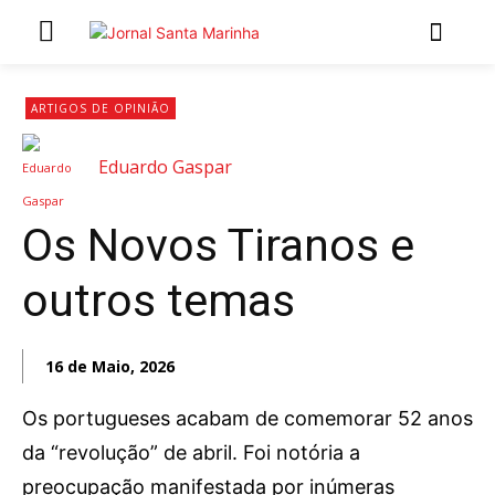
INÍCIO
ARTIGOS DE OPINIÃO
ÚLTIMAS NOTÍCIAS
Eduardo Gaspar
ARTIGOS DE OPINIÃO
Os Novos Tiranos e
Secções
outros temas
MARCHAS POPULARES DE SÃO JOÃO 2026
NATAL NAS FREGUESIAS
ATUALIDADE
16 de Maio, 2026
POLÍTICA
Os portugueses acabam de comemorar 52 anos
REGIÃO
da “revolução” de abril. Foi notória a
CULTURA E LAZER
preocupação manifestada por inúmeras
SOCIEDADE