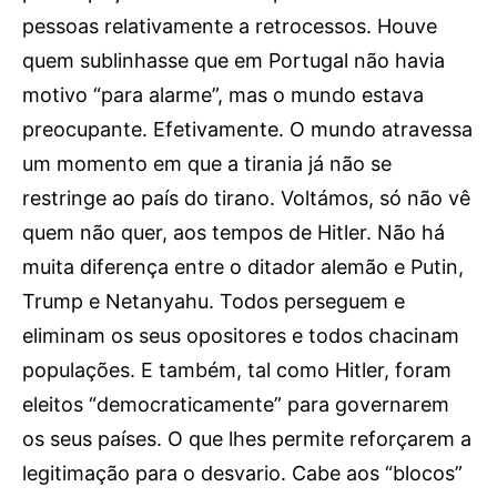
pessoas relativamente a retrocessos. Houve
OCORRÊNCIAS
EMPRESAS E INOVAÇÃO
quem sublinhasse que em Portugal não havia
DESPORTO
motivo “para alarme”, mas o mundo estava
JOVENS PENSADORES
preocupante. Efetivamente. O mundo atravessa
SENENSES PELO MUNDO
um momento em que a tirania já não se
EM FOCO
restringe ao país do tirano. Voltámos, só não vê
OPINIÃO DOS LEITORES
quem não quer, aos tempos de Hitler. Não há
ANDANDO POR AÍ
muita diferença entre o ditador alemão e Putin,
EM LUTO
Trump e Netanyahu. Todos perseguem e
COLUNISTAS do JSM
eliminam os seus opositores e todos chacinam
populações. E também, tal como Hitler, foram
eleitos “democraticamente” para governarem
Assinaturas
os seus países. O que lhes permite reforçarem a
Onde comprar o Jornal
legitimação para o desvario. Cabe aos “blocos”