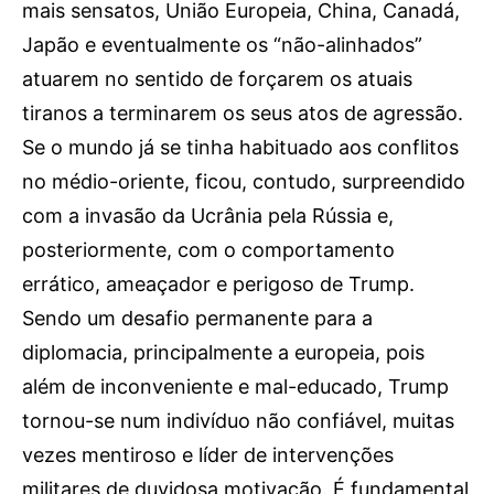
Publicidade
mais sensatos, União Europeia, China, Canadá,
Japão e eventualmente os “não-alinhados”
Voz da Solidariedade
atuarem no sentido de forçarem os atuais
»»» Fundação Aurora Borges
tiranos a terminarem os seus atos de agressão.
Se o mundo já se tinha habituado aos conflitos
Seia em Números
no médio-oriente, ficou, contudo, surpreendido
AUTÁRQUICAS 2025 em Seia
com a invasão da Ucrânia pela Rússia e,
posteriormente, com o comportamento
Contactos
errático, ameaçador e perigoso de Trump.
Tel. 238 310 090 (chamada para a rede fixa nacional)
Sendo um desafio permanente para a
E-mail: jornalsantamarinha@gmail.com
diplomacia, principalmente a europeia, pois
Facebook
Instagram
Youtube
além de inconveniente e mal-educado, Trump
tornou-se num indivíduo não confiável, muitas
Estatuto editorial
Sobre o Jornal
Contactos
vezes mentiroso e líder de intervenções
Ficha Técnica
militares de duvidosa motivação. É fundamental