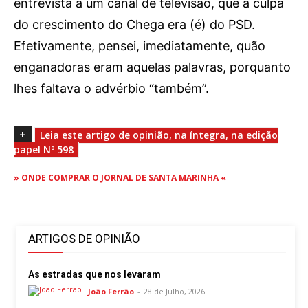
Publicidade
entrevista a um canal de televisão, que a culpa
do crescimento do Chega era (é) do PSD.
Voz da Solidariedade
Efetivamente, pensei, imediatamente, quão
»»» Fundação Aurora Borges
enganadoras eram aquelas palavras, porquanto
lhes faltava o advérbio “também”.
Seia em Números
AUTÁRQUICAS 2025 em Seia
+
Leia este artigo de opinião, na íntegra, na edição
papel Nº 598
Contactos
» ONDE COMPRAR O JORNAL DE SANTA MARINHA «
Tel. 238 310 090 (chamada para a rede fixa nacional)
E-mail: jornalsantamarinha@gmail.com
Facebook
Instagram
Youtube
ARTIGOS DE OPINIÃO
Estatuto editorial
Sobre o Jornal
Contactos
As estradas que nos levaram
Ficha Técnica
João Ferrão
-
28 de Julho, 2026