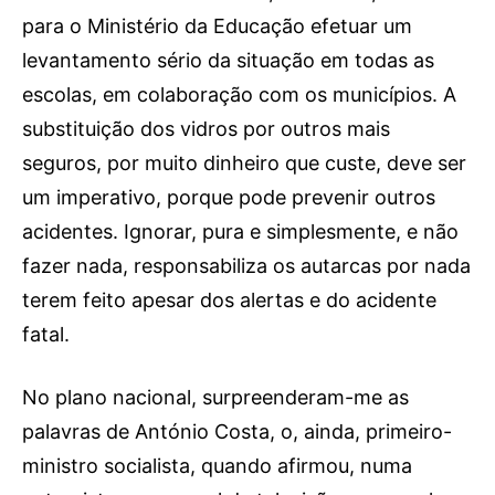
para o Ministério da Educação efetuar um
OCORRÊNCIAS
EMPRESAS E INOVAÇÃO
levantamento sério da situação em todas as
DESPORTO
escolas, em colaboração com os municípios. A
JOVENS PENSADORES
substituição dos vidros por outros mais
SENENSES PELO MUNDO
seguros, por muito dinheiro que custe, deve ser
EM FOCO
um imperativo, porque pode prevenir outros
OPINIÃO DOS LEITORES
acidentes. Ignorar, pura e simplesmente, e não
ANDANDO POR AÍ
fazer nada, responsabiliza os autarcas por nada
EM LUTO
terem feito apesar dos alertas e do acidente
COLUNISTAS do JSM
fatal.
No plano nacional, surpreenderam-me as
Assinaturas
palavras de António Costa, o, ainda, primeiro-
Onde comprar o Jornal
ministro socialista, quando afirmou, numa