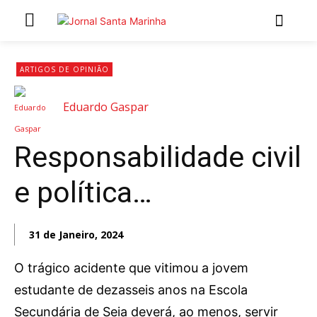
INÍCIO
ARTIGOS DE OPINIÃO
ÚLTIMAS NOTÍCIAS
Eduardo Gaspar
ARTIGOS DE OPINIÃO
Responsabilidade civil
Secções
e política…
MARCHAS POPULARES DE SÃO JOÃO 2026
NATAL NAS FREGUESIAS
ATUALIDADE
31 de Janeiro, 2024
POLÍTICA
O trágico acidente que vitimou a jovem
REGIÃO
estudante de dezasseis anos na Escola
CULTURA E LAZER
Secundária de Seia deverá, ao menos, servir
SOCIEDADE