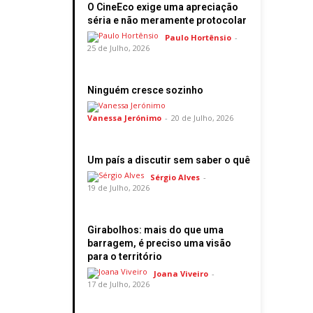
O CineEco exige uma apreciação
séria e não meramente protocolar
Paulo Hortênsio
-
25 de Julho, 2026
Ninguém cresce sozinho
Vanessa Jerónimo
-
20 de Julho, 2026
Um país a discutir sem saber o quê
Sérgio Alves
-
19 de Julho, 2026
Girabolhos: mais do que uma
barragem, é preciso uma visão
para o território
Joana Viveiro
-
17 de Julho, 2026