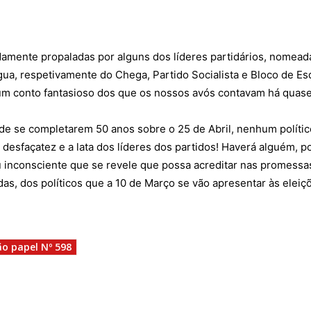
Seia em Números
 E LAZER
AUTÁRQUICAS 2025
damente propaladas por alguns dos líderes partidários, nomea
em Seia
DE
a, respetivamente do Chega, Partido Socialista e Bloco de Es
CIAS
um conto fantasioso dos que os nossos avós contavam há quas
S E INOVAÇÃO
TO
de se completarem 50 anos sobre o 25 de Abril, nenhum polític
PENSADORES
a desfaçatez e a lata dos líderes dos partidos! Haverá alguém, 
S PELO
ou inconsciente que se revele que possa acreditar nas promessa
as, dos políticos que a 10 de Março se vão apresentar às eleiç
DOS LEITORES
 POR AÍ
ão papel Nº 598
 editorial
Sobre o Jornal
Contactos
Ficha Técnica