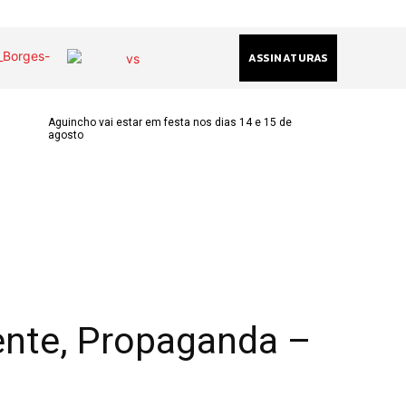
ASSINATURAS
Aguincho vai estar em festa nos dias 14 e 15 de
agosto
(chamada
acional)
ha@gmail.com
k
am
ente, Propaganda –