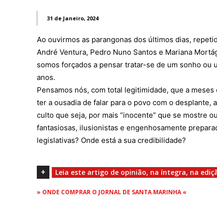
REGIÃO
31 de Janeiro, 2024
CULTURA
Ao ouvirmos as parangonas dos últimos dias, repeti
SOCIEDA
André Ventura, Pedro Nuno Santos e Mariana Mortágu
OCORRÊN
somos forçados a pensar tratar-se de um sonho ou 
EMPRESA
anos.
DESPOR
Pensamos nós, com total legitimidade, que a meses 
JOVENS 
ter a ousadia de falar para o povo com o desplante, 
SENENSE
culto que seja, por mais “inocente” que se mostre 
MUNDO
fantasiosas, ilusionistas e engenhosamente preparad
EM FOCO
legislativas? Onde está a sua credibilidade?
OPINIÃO 
ANDANDO
+
Leia este artigo de opinião, na íntegra, na ediç
EM LUTO
» ONDE COMPRAR O JORNAL DE SANTA MARINHA «
Estatuto