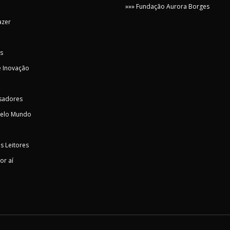
»»» Fundação Aurora Borges
azer
s
 Inovação
sadores
pelo Mundo
s Leitores
or aí