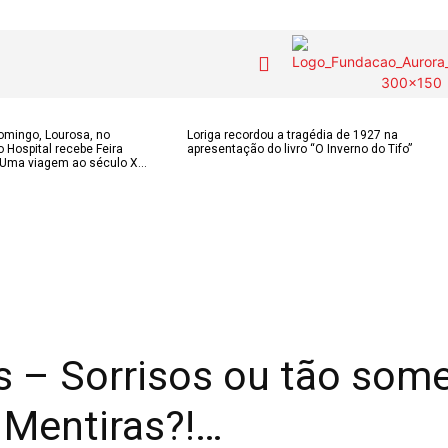
COLUNISTAS do
MAS
Contactos
domingo, Lourosa, no
Loriga recordou a tragédia de 1927 na
o Hospital recebe Feira
apresentação do livro “O Inverno do Tifo”
JSM
IAS
Uma viagem ao século X...
Tel. 238 310 090 
para a rede fixa n
E-mail:
OS DE
Assinaturas
jornalsantamarin
ÃO
Onde comprar o Jornal
Faceboo
s
Publicidade
Instagr
 POPULARES
Voz da Solidariedade
Youtube
OÃO 2026
s – Sorrisos ou tão som
AS FREGUESIAS
»»» Fundação Aurora
 Mentiras?!…
ADE
Borges