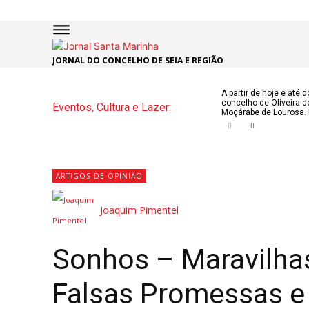
JORNAL DO CONCELHO DE SEIA E REGIÃO
INÍCIO
ÚLTI
A partir de hoje e até 
concelho de Oliveira d
Eventos, Cultura e Lazer:
NOTÍC
Moçárabe de Lourosa. 
ARTIG
OPINI
ARTIGOS DE OPINIÃO
Joaquim Pimentel
Secçõe
MARCHAS
DE SÃO J
Sonhos – Maravilha
NATAL N
Falsas Promessas e
ATUALID
POLÍTICA