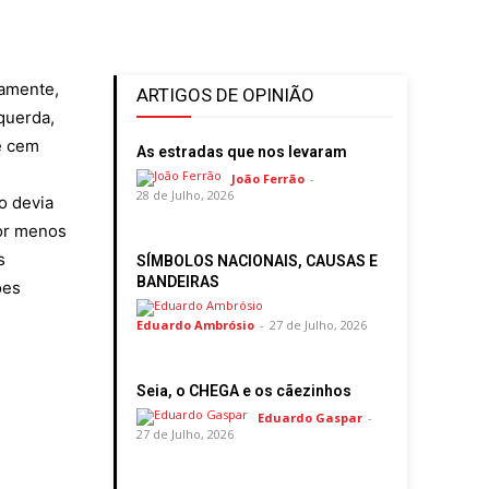
damente,
ARTIGOS DE OPINIÃO
querda,
e cem
As estradas que nos levaram
João Ferrão
-
28 de Julho, 2026
o devia
por menos
s
SÍMBOLOS NACIONAIS, CAUSAS E
BANDEIRAS
ões
Eduardo Ambrósio
-
27 de Julho, 2026
Seia, o CHEGA e os cãezinhos
Eduardo Gaspar
-
27 de Julho, 2026