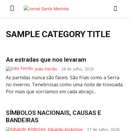
INÍCIO
SAMPLE CATEGORY TITLE
ÚLTIMAS NOTÍCIAS
ARTIGOS DE OPINIÃO
As estradas que nos levaram
Secções
João Ferrão
-
28 de Julho, 2026
As partidas nunca são fáceis. São frias como a Serra
MARCHAS POPULARES DE SÃO JOÃO 2026
no inverno. Tenebrosas como uma noite de trovoada.
NATAL NAS FREGUESIAS
Por mais que sorriamos em cada abraço...
ATUALIDADE
POLÍTICA
REGIÃO
SÍMBOLOS NACIONAIS, CAUSAS E
BANDEIRAS
CULTURA E LAZER
SOCIEDADE
Eduardo Ambrósio
-
27 de Julho, 2026