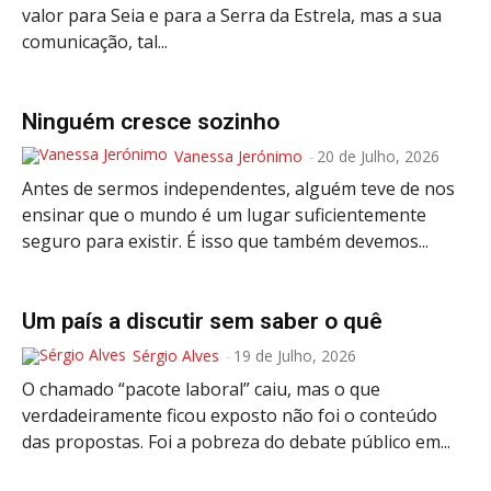
Publicidade
valor para Seia e para a Serra da Estrela, mas a sua
comunicação, tal...
Voz da Solidariedade
»»» Fundação Aurora Borges
Ninguém cresce sozinho
Vanessa Jerónimo
-
20 de Julho, 2026
Seia em Números
Antes de sermos independentes, alguém teve de nos
AUTÁRQUICAS 2025 em Seia
ensinar que o mundo é um lugar suficientemente
seguro para existir. É isso que também devemos...
Contactos
Tel. 238 310 090 (chamada para a rede fixa nacional)
E-mail: jornalsantamarinha@gmail.com
Um país a discutir sem saber o quê
Facebook
Instagram
Youtube
Sérgio Alves
-
19 de Julho, 2026
O chamado “pacote laboral” caiu, mas o que
verdadeiramente ficou exposto não foi o conteúdo
Estatuto editorial
Sobre o Jornal
Contactos
das propostas. Foi a pobreza do debate público em...
Ficha Técnica