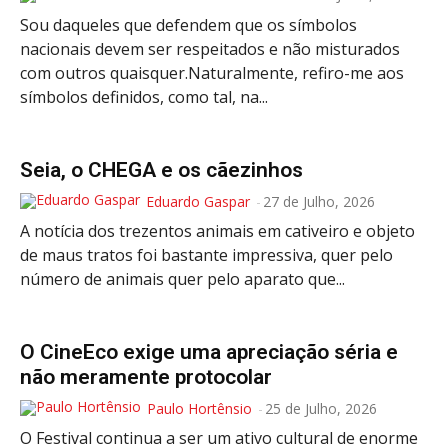
Sou daqueles que defendem que os símbolos
OCORRÊNCIAS
nacionais devem ser respeitados e não misturados
EMPRESAS E INOVAÇÃO
com outros quaisquer.Naturalmente, refiro-me aos
DESPORTO
símbolos definidos, como tal, na...
JOVENS PENSADORES
SENENSES PELO MUNDO
Seia, o CHEGA e os cãezinhos
EM FOCO
OPINIÃO DOS LEITORES
Eduardo Gaspar
-
27 de Julho, 2026
A notícia dos trezentos animais em cativeiro e objeto
ANDANDO POR AÍ
de maus tratos foi bastante impressiva, quer pelo
EM LUTO
número de animais quer pelo aparato que...
COLUNISTAS do JSM
O CineEco exige uma apreciação séria e
Assinaturas
não meramente protocolar
Onde comprar o Jornal
Paulo Hortênsio
-
25 de Julho, 2026
O Festival continua a ser um ativo cultural de enorme