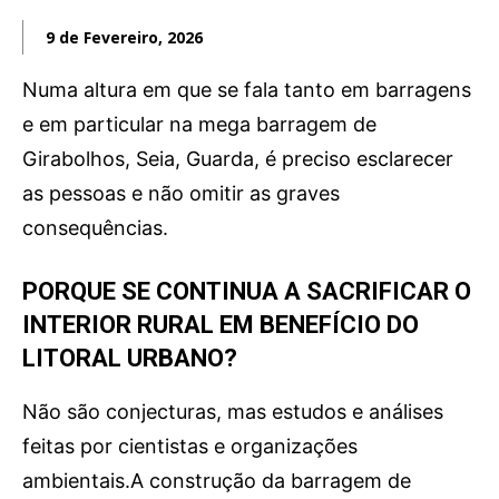
OCORRÊNCIAS
9 de Fevereiro, 2026
EMPRESAS E INOVAÇÃO
Numa altura em que se fala tanto em barragens
DESPORTO
e em particular na mega barragem de
JOVENS PENSADORES
SENENSES PELO MUNDO
Girabolhos, Seia, Guarda, é preciso esclarecer
EM FOCO
as pessoas e não omitir as graves
OPINIÃO DOS LEITORES
consequências.
ANDANDO POR AÍ
PORQUE SE CONTINUA A SACRIFICAR O
EM LUTO
INTERIOR RURAL EM BENEFÍCIO DO
COLUNISTAS do JSM
LITORAL URBANO?
Assinaturas
Não são conjecturas, mas estudos e análises
feitas por cientistas e organizações
Onde comprar o Jornal
ambientais.A construção da barragem de