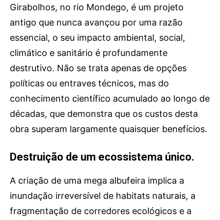
Publicidade
Girabolhos, no rio Mondego, é um projeto
antigo que nunca avançou por uma razão
Voz da Solidariedade
essencial, o seu impacto ambiental, social,
»»» Fundação Aurora Borges
climático e sanitário é profundamente
destrutivo. Não se trata apenas de opções
Seia em Números
políticas ou entraves técnicos, mas do
AUTÁRQUICAS 2025 em Seia
conhecimento científico acumulado ao longo de
décadas, que demonstra que os custos desta
Contactos
obra superam largamente quaisquer benefícios.
Tel. 238 310 090 (chamada para a rede fixa nacional)
E-mail: jornalsantamarinha@gmail.com
Destruição de um ecossistema único.
Facebook
Instagram
Youtube
A criação de uma mega albufeira implica a
Estatuto editorial
Sobre o Jornal
Contactos
inundação irreversível de habitats naturais, a
Ficha Técnica
fragmentação de corredores ecológicos e a