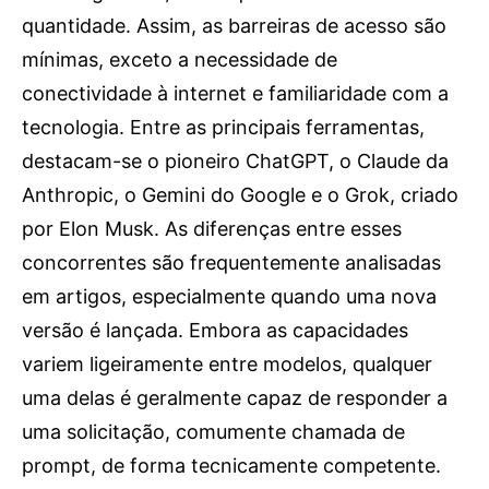
Publicidade
quantidade. Assim, as barreiras de acesso são
Voz da Solidariedade
mínimas, exceto a necessidade de
conectividade à internet e familiaridade com a
»»» Fundação Aurora Borges
tecnologia. Entre as principais ferramentas,
Seia em Números
destacam-se o pioneiro ChatGPT, o Claude da
AUTÁRQUICAS 2025 em Seia
Anthropic, o Gemini do Google e o Grok, criado
por Elon Musk. As diferenças entre esses
Contactos
concorrentes são frequentemente analisadas
Tel. 238 310 090 (chamada para a rede fixa nacional)
em artigos, especialmente quando uma nova
E-mail: jornalsantamarinha@gmail.com
versão é lançada. Embora as capacidades
Facebook
Instagram
Youtube
variem ligeiramente entre modelos, qualquer
uma delas é geralmente capaz de responder a
Estatuto editorial
Sobre o Jornal
Contactos
uma solicitação, comumente chamada de
Ficha Técnica
prompt, de forma tecnicamente competente.