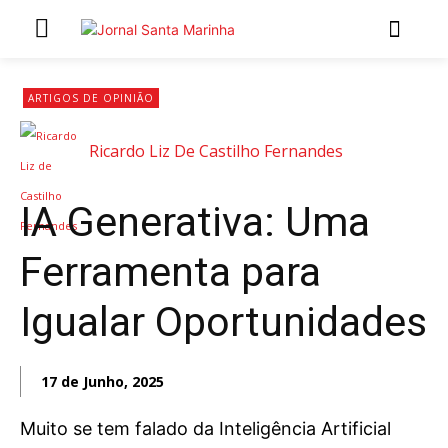
INÍCIO
ARTIGOS DE OPINIÃO
ÚLTIMAS NOTÍCIAS
Ricardo Liz De Castilho Fernandes
ARTIGOS DE OPINIÃO
IA Generativa: Uma
Secções
Ferramenta para
MARCHAS POPULARES DE SÃO JOÃO 2026
NATAL NAS FREGUESIAS
Igualar Oportunidades
ATUALIDADE
POLÍTICA
17 de Junho, 2025
REGIÃO
CULTURA E LAZER
Muito se tem falado da Inteligência Artificial
SOCIEDADE