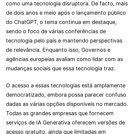
como uma tecnologia disruptora. De facto, mais
OCORRÊNCIAS
de dois anos e meio após o lançamento público
EMPRESAS E INOVAÇÃO
do ChatGPT, o tema continua em destaque,
DESPORTO
sendo o foco de várias conferências de
JOVENS PENSADORES
tecnologia pelo país e mantendo perspectivas
SENENSES PELO MUNDO
de relevância. Enquanto isso, Governos e
EM FOCO
agências europeias avaliam como lidar com as
OPINIÃO DOS LEITORES
mudanças sociais que essa tecnologia traz.
ANDANDO POR AÍ
EM LUTO
O acesso a essas tecnologias está amplamente
COLUNISTAS do JSM
democratizado, embora possa parecer confuso
dadas as várias opções disponíveis no mercado.
Assinaturas
Todas as grandes empresas que fornecem
Onde comprar o Jornal
serviços de IA Generativa oferecem versões de
acesso gratuito, ainda que limitadas em